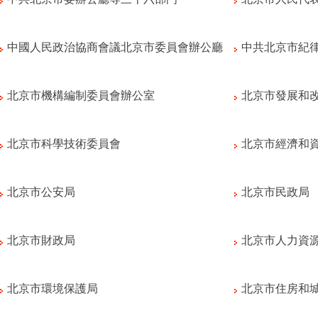
中國人民政治協商會議北京市委員會辦公廳
中共北京市紀
北京市機構編制委員會辦公室
北京市發展和
北京市科學技術委員會
北京市經濟和
北京市公安局
北京市民政局
北京市財政局
北京市人力資
北京市環境保護局
北京市住房和