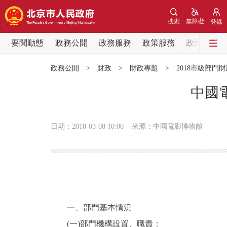
搜索
無障礙
登錄
要聞動態
政務公開
政務服務
政策服務
政民互動
要聞動態
政務公開
>
財政
>
財政專題
>
2018市級部門
黨中央精神
中國
北京要聞
日期：2018-03-08 10:00
來源：中國電影博物館
各區熱點
政務公開
市領導
一、部門基本情況
(一)部門機構設置、職責：
政策兌現