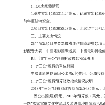
(二)支出總體情況
走進北京
1.基本支出預算5311.24萬元，佔總支出預算64.2
北京概況
前年度結轉資金。
2.項目支出預算2956.23萬元，比2017年297
綠色北京
三、主要支出情況
部門預算項目主要為機構運作保障經費類項目，
多語種
影配音大賽、中國電影國際巡展、中國電影博物
ENGLISH
四、部門“三公”經費財政撥款預算説明
(一)“三公”經費的單位範圍
DEUTSCH
中國電影博物館因公出國(境)費用、公務接待
(二)“三公”經費預算財政撥款情況説明
ESPAÑOL
2018年“三公”經費財政撥款預算54.35萬元，比
1.因公出國(境)費用。2018年預算數30萬元，
ITALIANO
一路”國家電影文化交流以及港澳臺地區電影活動