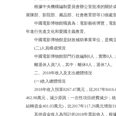
根據中央機構編制委員會辦公室批准的關於成立中國
決策公開
展陳部、影院部、藏品部、社會教育部等13個處
中國電影博物館職責為：電影藝術博覽，電影文
政務服務
年進行先進文化和愛國主義教育。
中國電影博物館是財政補助事業單位，是獨立
個人服務
(二)人員構成情況
便民服務
中國電影博物館部門行政編制0人，實際0人；事業
離退休人員7人，其中：離休0人，退休7人。
仲介服務
二、2018年收入及支出總體情況
(一)收入總體情況
政民互動
2018年收入預算8267.47萬元，比2017年8416.
12345網上接訴即辦
462.98萬元，減少原因：一次性項目經費減少；統
結轉資金401.03萬元)，比2017年117.29萬
參與調查
其他資金收入為預計的2018年票款收入，根據