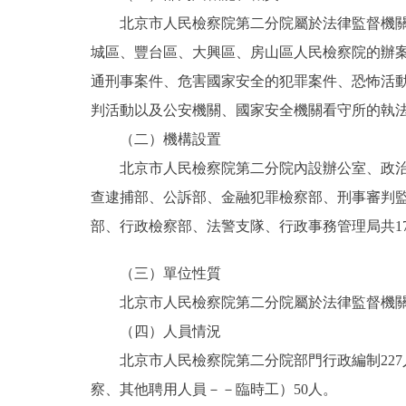
北京市人民檢察院第二分院屬於法律監督機關，
決策公開
城區、豐台區、大興區、房山區人民檢察院的辦
通刑事案件、危害國家安全的犯罪案件、恐怖活
政務服務
判活動以及公安機關、國家安全機關看守所的執
（二）機構設置
個人服務
北京市人民檢察院第二分院內設辦公室、政治部
便民服務
查逮捕部、公訴部、金融犯罪檢察部、刑事審判
部、行政檢察部、法警支隊、行政事務管理局共1
仲介服務
（三）單位性質
政民互動
北京市人民檢察院第二分院屬於法律監督機
（四）人員情況
12345網上接訴即辦
北京市人民檢察院第二分院部門行政編制227人
察、其他聘用人員－－臨時工）50人。
參與調查