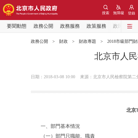
搜索
無障礙
登錄
要聞動態
政務公開
政務服務
政策服務
政民互動
要聞動態
政務公開
>
財政
>
財政專題
>
2018市級部門
黨中央精神
北京市人民
北京要聞
日期：2018-03-08 10:00
來源：北京市人民檢察院第二
各區熱點
政務公開
北京
市領導
一、部門基本情況
（一）部門只職能、職責
政策兌現