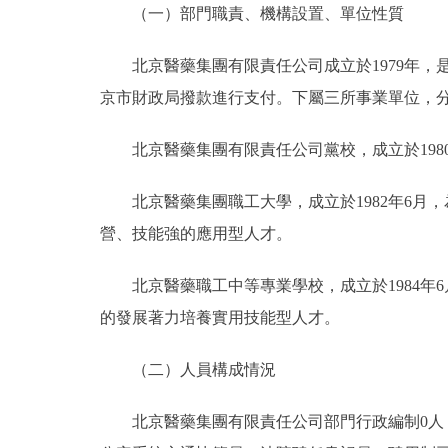
（一）部門職責、機構設置、單位性質
決策公開
北京醫藥集團有限責任公司成立於1979年，是
京市財政局撥款進行支付。下屬三所事業單位，
政務服務
北京醫藥集團有限責任公司黨校，成立於198
個人服務
北京醫藥集團職工大學，成立於1982年6月
便民服務
營、技能強的應用型人才。
仲介服務
北京醫藥職工中等專業學校，成立於1984年
的發展著力培養實用技能型人才。
政民互動
（二）人員構成情況
12345網上接訴即辦
北京醫藥集團有限責任公司部門行政編制0人，實
參與調查