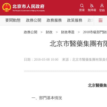
搜索
無障礙
登錄
要聞動態
政務公開
政務服務
政策服務
政民互動
要聞動態
政務公開
>
財政
>
財政專題
>
2018市級部門
黨中央精神
北京市醫藥集團有限
北京要聞
日期：2018-03-08 10:00
來源：北京市醫藥集團有限責
各區熱點
政務公開
北京醫藥集團
市領導
一、部門基本情況
政策兌現