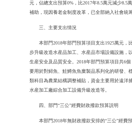
元，佔總支出預算0%，比2017年8.5萬元減少
走進北京
補助，現因養老金制度改革，已全部納入社會統
北京概況
三、主要支出情況
本部門2018年部門預算項目支出1925萬元，比20
綠色北京
步升級改造水産品加工、水産品市場設備設施，
多語種
生産安全及品質安全。2018年部門預算項目共6
要用於對鱘魚、鮭鱒魚魚糜製品系列化的研發、標
ENGLISH
類科目為農業結構調整補貼，資金主要用於遠洋
水産加工廠綜合加工設備升級改造等。
DEUTSCH
四、部門“三公”經費財政撥款預算説明
ESPAÑOL
本部門2018年無財政撥款安排的“三公”經費預
ITALIANO