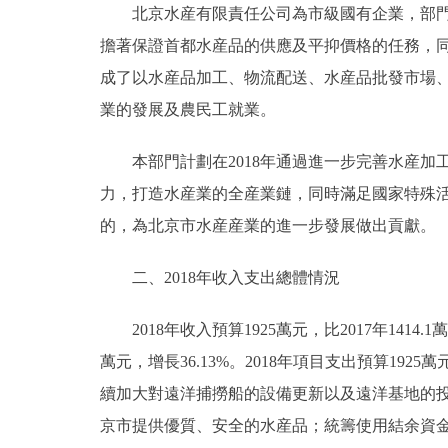
北京水産有限責任公司為市級國有企業，部門預
擔著保證首都水産品的供應及平抑價格的任務，
決策公開
成了以水産品加工、物流配送、水産品批發市場
政務服務
業的發展及農民工就業。
個人服務
本部門計劃在2018年通過進一步完善水産加
力，打造水産業的全産業鏈，同時滿足國家特殊
便民服務
的，為北京市水産産業的進一步發展做出貢獻。
仲介服務
二、2018年收入支出總體情況
政民互動
2018年收入預算1925萬元，比2017年1414.1萬
萬元，增長36.13%。2018年項目支出預算1925萬
12345網上接訴即辦
續加大對遠洋捕撈船的設備更新以及遠洋基地的
京市提供優質、安全的水産品；統籌使用結余資金安排
參與調查