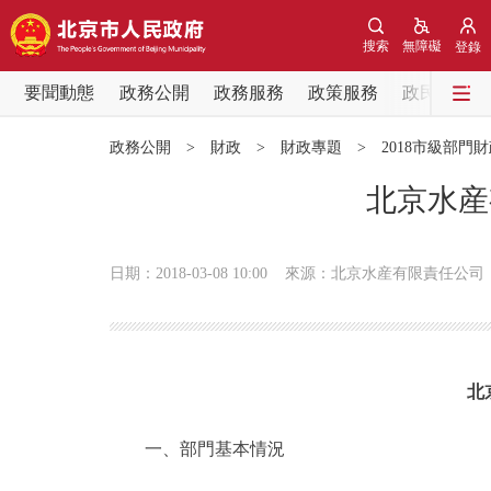
搜索
無障礙
登錄
要聞動態
政務公開
政務服務
政策服務
政民互動
要聞動態
政務公開
>
財政
>
財政專題
>
2018市級部門
黨中央精神
北京水産
北京要聞
日期：2018-03-08 10:00
來源：北京水産有限責任公司
各區熱點
政務公開
北
市領導
一、部門基本情況
政策兌現