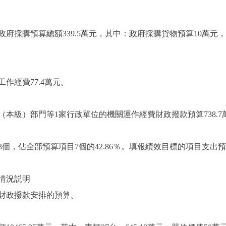
府採購預算總額339.5萬元，其中：政府採購貨物預算10萬元
作經費77.4萬元。
本級）部門等1家行政單位的機關運作經費財政撥款預算738.7
個，佔全部預算項目7個的42.86％。填報績效目標的項目支出預
情況説明
財政撥款安排的預算。