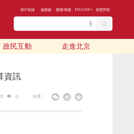
/
ENGLISH
用戶登錄
無障礙
繁體
簡體
智慧問答
政民互動
走進北京
算資訊
大
中
小
分享：