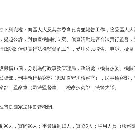
下列職權：向區人大及其常委會負責並報告工作，接受區人大
，提起公訴，對偵查機關的立案、偵查活動是否合法實行監督，
行政訴訟活動實行法律監督的工作，受理公民控告、申訴、檢舉
機構15個，分別為行政事務管理局，政治處（機關黨委、機關
監督部，刑事執行檢察部（派駐看守所檢察室），民事檢察部，
察部，監察室（司法監督室），檢察技術部，法警大隊。
質是國家法律監督機關。
6人，實際96人；事業編制10人，實際5人；聘用人員（檢察