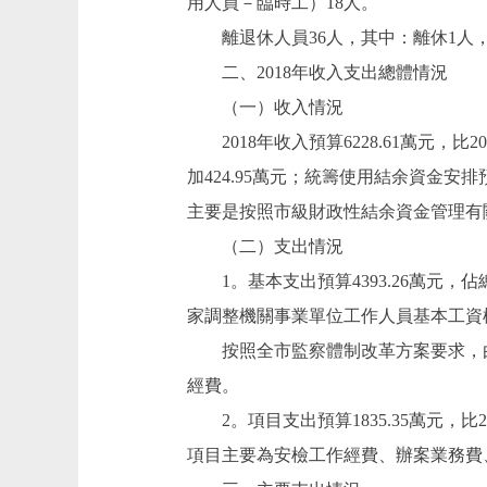
用人員－臨時工）18人。
離退休人員36人，其中：離休1人，
二、2018年收入支出總體情況
（一）收入情況
2018年收入預算6228.61萬元，比2017
加424.95萬元；統籌使用結余資金安排預
主要是按照市級財政性結余資金管理有關
（二）支出情況
1。基本支出預算4393.26萬元，佔總支
家調整機關事業單位工作人員基本工資標
按照全市監察體制改革方案要求，由
經費。
2。項目支出預算1835.35萬元，比20
項目主要為安檢工作經費、辦案業務費、