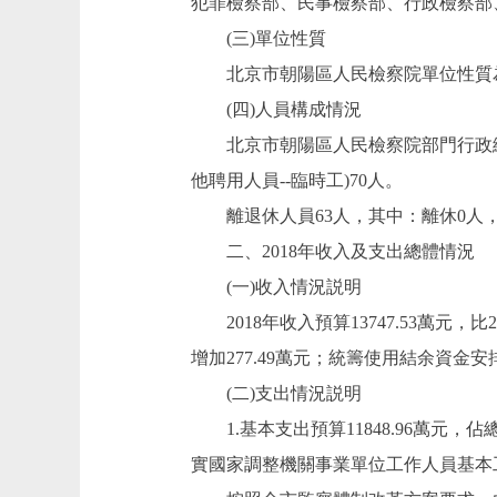
犯罪檢察部、民事檢察部、行政檢察部
(三)單位性質
北京市朝陽區人民檢察院單位性質
(四)人員構成情況
北京市朝陽區人民檢察院部門行政編制2
他聘用人員--臨時工)70人。
離退休人員63人，其中：離休0人，
二、2018年收入及支出總體情況
(一)收入情況説明
2018年收入預算13747.53萬元，比201
增加277.49萬元；統籌使用結余資金安
(二)支出情況説明
1.基本支出預算11848.96萬元，佔總支
實國家調整機關事業單位工作人員基本