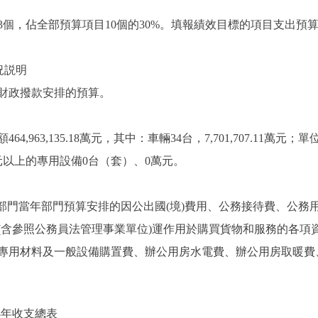
個，佔全部預算項目10個的30%。填報績效目標的項目支出預算2
況説明
財政撥款安排的預算。
963,135.18萬元，其中：車輛34台，7,701,707.11萬元
0萬元以上的專用設備0台（套）、0萬元。
門當年部門預算安排的因公出國(境)費用、公務接待費、公務
參照公務員法管理事業單位)運作用於購買貨物和服務的各項
專用材料及一般設備購置費、辦公用房水電費、辦公用房取暖費
8年收支總表