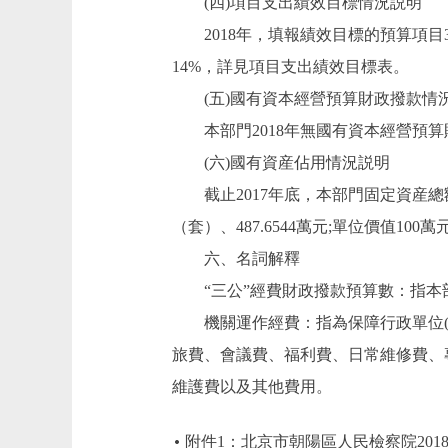
(四)項目支出績效目標情況説明
2018年，填報績效目標的預算項目3
14%，詳見項目支出績效目標表。
(五)國有資本經營預算財政撥款情
本部門2018年無國有資本經營預算
(六)國有資産佔用情況説明
截止2017年底，本部門固定資産總額464,
（套）、487.6544萬元;單位價值10
六、名詞解釋
“三公”經費財政撥款預算數：指本部
機關運作經費：指為保障行政單位(含
旅費、會議費、福利費、日常維修費、
維護費以及其他費用。
附件1：北京市朝陽區人民檢察院201