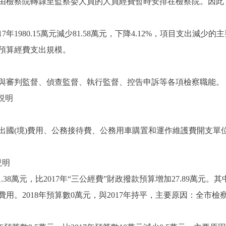
檢察院轉隸至監察委人員的人員經費暫時安排在檢察院。因此
17年1980.15萬元減少81.58萬元，下降4.12%，項目支出
預算經費支出規模。
與審判監督、偵查監督、執行監督、控告申訴等各項檢察職能。
説明
(境)費用、公務接待費、公務用車購置和運作維護費開支單位
説明
38萬元，比2017年“三公經費”財政撥款預算增加27.89萬元。其
費用。2018年預算數0萬元，與2017年持平，主要原因：全