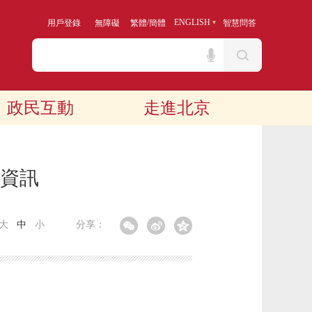
/
ENGLISH
用戶登錄
無障礙
繁體
簡體
智慧問答
政民互動
走進北京
算資訊
大
中
小
分享：