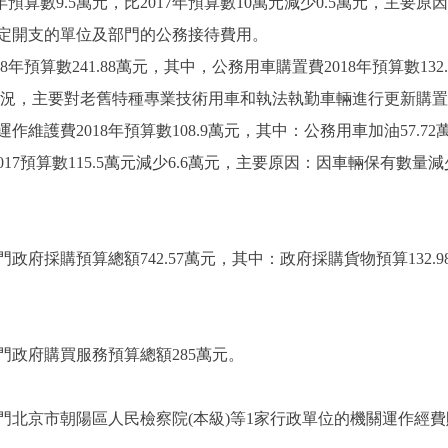
預算數9.5萬元，比2017年預算數10萬元減少0.5萬元，主
規定開支的單位及部門的公務接待費用。
算數241.88萬元，其中，公務用車購置費2018年預算數132.9
際情況，主要對老舊特種專業技術用車和執法執勤車輛進行更新購置
護費2018年預算數108.9萬元，其中：公務用車加油57.72
。比2017預算數115.5萬元減少6.6萬元，主要原因：因車輛保有
府採購預算總額742.57萬元，其中：政府採購貨物預算132.
政府購買服務預算總額285萬元。
北京市朝陽區人民檢察院(本級)等1家行政單位的機關運作經費財政