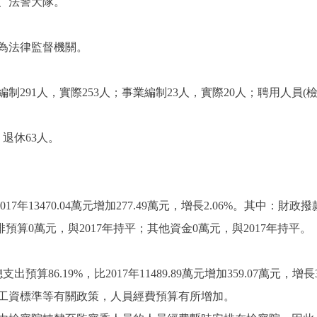
、法警大隊。
為法律監督機關。
91人，實際253人；事業編制23人，實際20人；聘用人員
退休63人。
7年13470.04萬元增加277.49萬元，增長2.06%。其中：財政撥款13
排預算0萬元，與2017年持平；其他資金0萬元，與2017年持平。
出預算86.19%，比2017年11489.89萬元增加359.07萬元
工資標準等有關政策，人員經費預算有所增加。