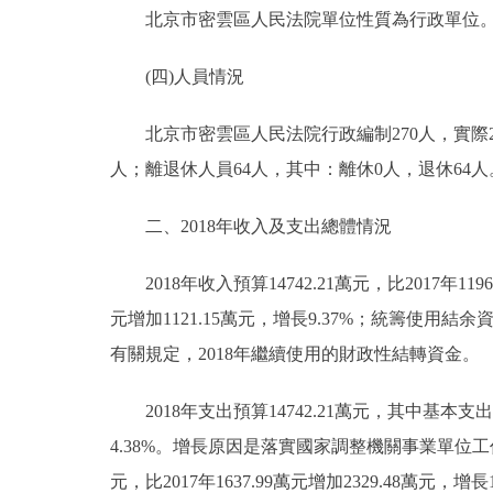
北京市密雲區人民法院單位性質為行政單位
走進北京
(四)人員情況
北京概況
北京市密雲區人民法院行政編制270人，實際21
綠色北京
人；離退休人員64人，其中：離休0人，退休64人
多語種
二、2018年收入及支出總體情況
ENGLISH
2018年收入預算14742.21萬元，比2017年11960
元增加1121.15萬元，增長9.37%；統籌使用結
DEUTSCH
有關規定，2018年繼續使用的財政性結轉資金。
ESPAÑOL
2018年支出預算14742.21萬元，其中基本支出預算1
4.38%。增長原因是落實國家調整機關事業單位
ITALIANO
元，比2017年1637.99萬元增加2329.48