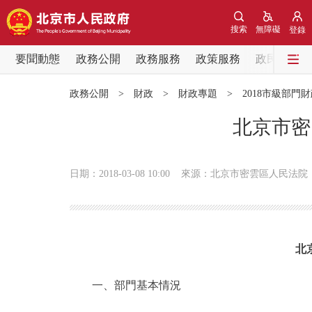
搜索
無障礙
登錄
要聞動態
政務公開
政務服務
政策服務
政民互動
要聞動態
政務公開
>
財政
>
財政專題
>
2018市級部門
黨中央精神
北京市密
北京要聞
日期：2018-03-08 10:00
來源：北京市密雲區人民法院
各區熱點
政務公開
北
市領導
一、部門基本情況
政策兌現