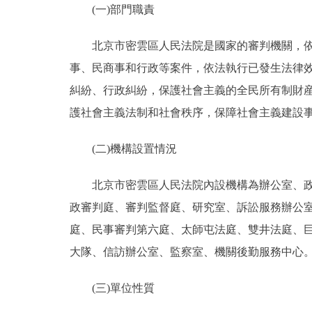
(一)部門職責
決策公開
北京市密雲區人民法院是國家的審判機關，依照
事、民商事和行政等案件，依法執行已發生法律
政務服務
糾紛、行政糾紛，保護社會主義的全民所有制財
個人服務
護社會主義法制和社會秩序，保障社會主義建設
(二)機構設置情況
便民服務
北京市密雲區人民法院內設機構為辦公室、政治
仲介服務
政審判庭、審判監督庭、研究室、訴訟服務辦公
政民互動
庭、民事審判第六庭、太師屯法庭、雙井法庭、
大隊、信訪辦公室、監察室、機關後勤服務中心
12345網上接訴即辦
(三)單位性質
參與調查