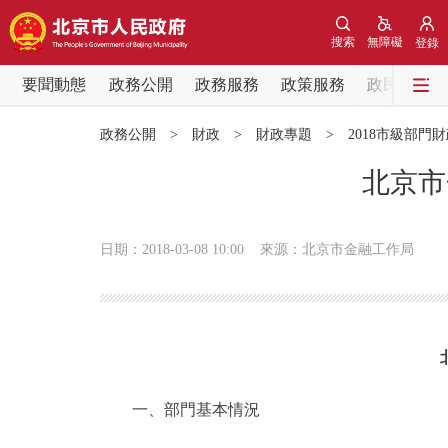
搜索
無障礙
登錄
要聞動態
政務公開
政務服務
政策服務
政民互動
要聞動態
政務公開
>
財政
>
財政專題
>
2018市級部門
黨中央精神
北京市
北京要聞
日期：2018-03-08 10:00
來源：北京市金融工作局
各區熱點
政務公開
市領導
一、部門基本情況
政策兌現