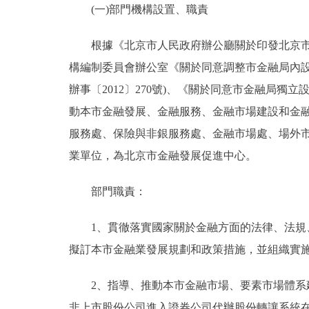
(一)部門機構設置、職責
決策公開
根據《北京市人民政府辦公廳關於印發北京市金融
構編制委員會辦公室《關於同意調整市金融局內設機
政務服務
辦事〔2012〕270號)、《關於同意市金融局獨
個人服務
動本市金融發展、金融服務、金融市場建設和金融
服務處、保險與非銀服務處、金融市場處、場外
便民服務
業單位，為北京市金融發展促進中心。
仲介服務
部門職責：
政民互動
1、貫徹落實國家關於金融方面的法律、法規、
擬訂本市金融業發展規劃和政策措施，並組織實
12345網上接訴即辦
2、指導、推動本市金融市場、要素市場體系建
參與調查
非上市股份公司進入證券公司代辦股份轉讓系統