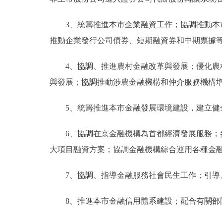
走進北京
3、統籌推進本市企業融資工作；協調推動本市
推動企業發行公司債券、短期融資券和中期票據等
北京概況
4、協調、推進農村金融改革與發展；優化農村
綠色北京
與發展；協調推動涉農金融機構和仲介服務機構
多語種
5、統籌推進本市金融發展環境建設，建立健全
ENGLISH
6、協調在京金融機構為首都經濟發展服務；參
大項目融資方案；協調金融機構綜合運用各種金
DEUTSCH
7、協調、指導金融服務社會民生工作；引導、
ESPAÑOL
8、推進本市金融信用體系建設；配合有關部門
ITALIANO