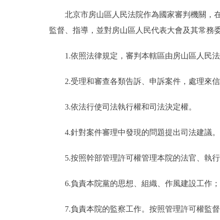
北京市房山區人民法院作為國家審判機關，在本
走進北京
監督、指導，並對房山區人民代表大會及其常務
北京概況
1.依照法律規定，審判本轄區由房山區人民法
綠色北京
2.受理和審查各類告訴、申訴案件，處理來信
多語種
3.依法行使司法執行權和司法決定權。
ENGLISH
4.針對案件審理中發現的問題提出司法建議。
DEUTSCH
5.按照幹部管理許可權管理本院的法官、執行
ESPAÑOL
6.負責本院黨的思想、組織、作風建設工作；
7.負責本院的監察工作。按照管理許可權監督
ITALIANO