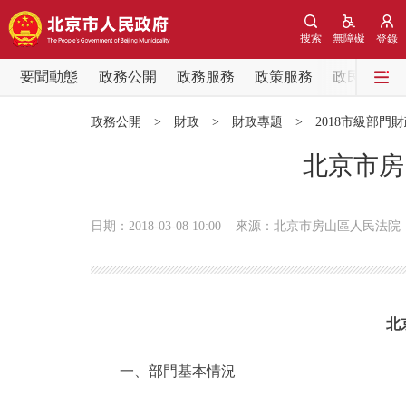
搜索
無障礙
登錄
要聞動態
政務公開
政務服務
政策服務
政民互動
要聞動態
政務公開
>
財政
>
財政專題
>
2018市級部門
黨中央精神
北京市房
北京要聞
日期：2018-03-08 10:00
來源：北京市房山區人民法院
各區熱點
政務公開
北
市領導
一、部門基本情況
政策兌現