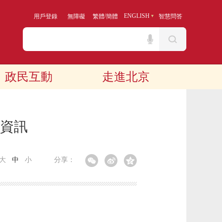
/
ENGLISH
用戶登錄
無障礙
繁體
簡體
智慧問答
政民互動
走進北京
算資訊
大
中
小
分享：