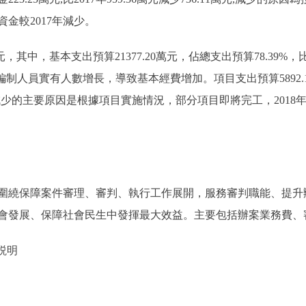
資金較2017年減少。
其中，基本支出預算21377.20萬元，佔總支出預算78.39%，比201
編制人員實有人數增長，導致基本經費增加。項目支出預算5892.18萬
項目預算減少的主要原因是根據項目實施情況，部分項目即將完工，20
圍繞保障案件審理、審判、執行工作展開，服務審判職能、提升
會發展、保障社會民生中發揮最大效益。主要包括辦案業務費、
説明