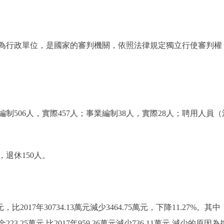
行政單位，是國家的審判機關，依照法律規定獨立行使審判權
06人，實際457人；事業編制38人，實際28人；聘用人員
退休150人。
2017年30734.13萬元減少3464.75萬元，下降11.27%。其中：
他資金223.25萬元,比2017年959.36萬元減少736.11萬元,減