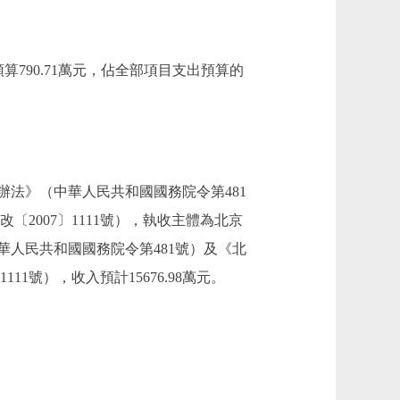
算790.71萬元，佔全部項目支出預算的
法》（中華人民共和國國務院令第481
2007〕1111號），執收主體為北京
人民共和國國務院令第481號）及《北
1號），收入預計15676.98萬元。