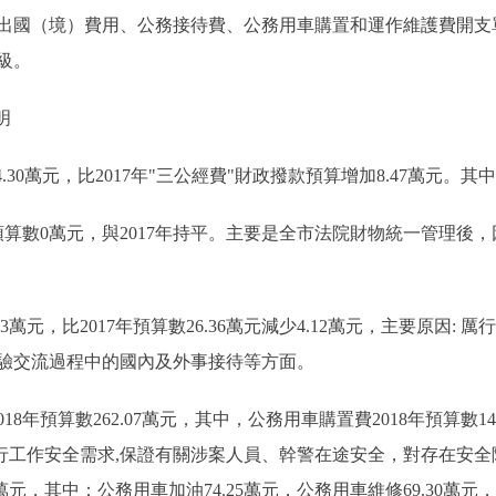
（境）費用、公務接待費、公務用車購置和運作維護費開支單
級。
説明
.30萬元，比2017年"三公經費"財政撥款預算增加8.47萬元。其
算數0萬元，與2017年持平。主要是全市法院財物統一管理後
萬元，比2017年預算數26.36萬元減少4.12萬元，主要原因: 
經驗交流過程中的國內及外事接待等方面。
預算數262.07萬元，其中，公務用車購置費2018年預算數14.
審判執行工作安全需求,保證有關涉案人員、幹警在途安全，對存在
0萬元，其中：公務用車加油74.25萬元，公務用車維修69.30萬元，公