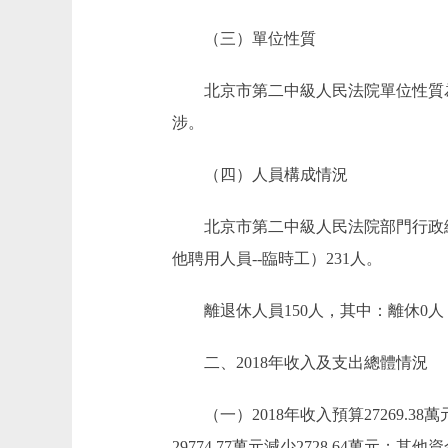
（三）單位性質
北京市第二中級人民法院單位性質為
涉。
（四）人員構成情況
北京市第二中級人民法院部門行政編制5
他聘用人員--臨時工）231人。
離退休人員150人，其中：離休0人，
二、2018年收入及支出總體情況
（一）2018年收入預算27269.38萬元，比
29774.77萬元減少2728.64萬元；其