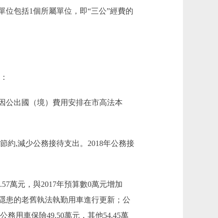
位包括1個所屬單位，即“三公”經費的
中：
，因公出國（境）費用安排在市高法本
厲行節約,減少公務接待支出。2018年公務接
57萬元，與2017年預算數0萬元增加
安全隱患的老舊執法執勤用車進行更新；公
務用車保險49.50萬元，其他54.45萬