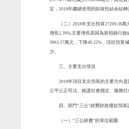
定，2018年繼續使用的財政性結余結轉
（二）2018年支出預算27269.38萬元，
增長2.39%,主要增長原因為新招錄行政
3963.57萬元，下降40.22%，
少。
三、主要支出情況
2018年項目支出預算的主要方向是
公平公正司法、維護社會穩定、服務社
四、部門"三公"經費財政撥款預算
（一）"三公經費"的單位範圍