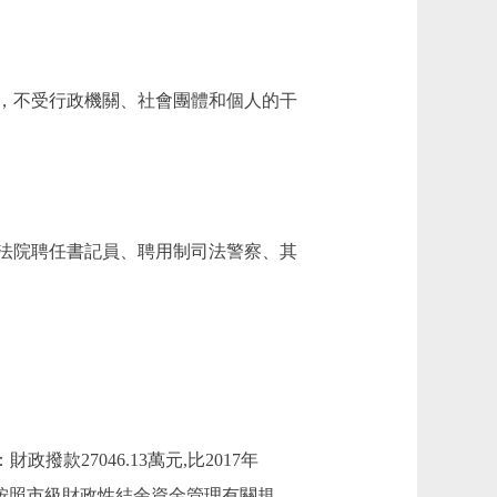
，不受行政機關、社會團體和個人的干
（法院聘任書記員、聘用制司法警察、其
財政撥款27046.13萬元,比2017年
少的原因為按照市級財政性結余資金管理有關規