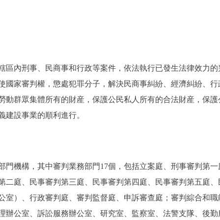
區內刑事、民商事和行政等案件，依法執行已發生法律效力的
使國家審判權，懲處犯罪分子，解決民商事糾紛、經濟糾紛、行
勞動群眾集體所有的財産，保護公民私人所有的合法財産，保護
義建設事業的順利進行。
門機構，其中審判業務部門17個，包括立案庭、刑事審判第一
第二庭、民事審判第三庭、民事審判第四庭、民事審判第五庭、
公室）、行政審判庭、審判監督庭、申訴審查庭；審判綜合和職
理辦公室、訴訟服務辦公室、研究室、監察室、法警支隊、後勤服