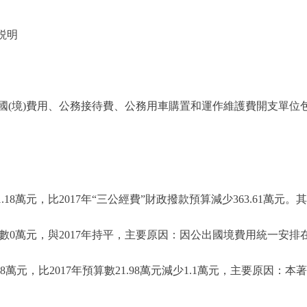
説明
境)費用、公務接待費、公務用車購置和運作維護費開支單位包括
18萬元，比2017年“三公經費”財政撥款預算減少363.61萬元。
算數0萬元，與2017年持平，主要原因：因公出國境費用統一安排
88萬元，比2017年預算數21.98萬元減少1.1萬元，主要原因