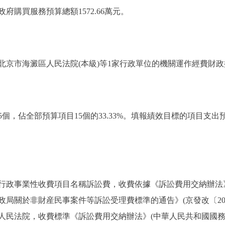
購買服務預算總額1572.66萬元。
市海澱區人民法院(本級)等1家行政單位的機關運作經費財政撥款
，佔全部預算項目15個的33.33%。填報績效目標的項目支出預算
政事業性收費項目名稱訴訟費，收費依據《訴訟費用交納辦法》(
局關於非財産民事案件等訴訟受理費標準的通告》(京發改〔2007
民法院，收費標準《訴訟費用交納辦法》(中華人民共和國國務院