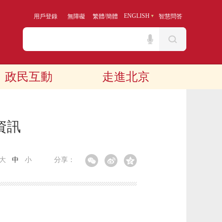
/
ENGLISH
用戶登錄
無障礙
繁體
簡體
智慧問答
政民互動
走進北京
資訊
大
中
小
分享：