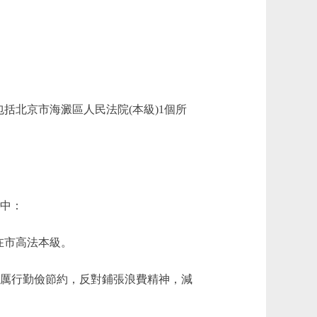
北京市海澱區人民法院(本級)1個所
其中：
在市高法本級。
：本著厲行勤儉節約，反對鋪張浪費精神，減