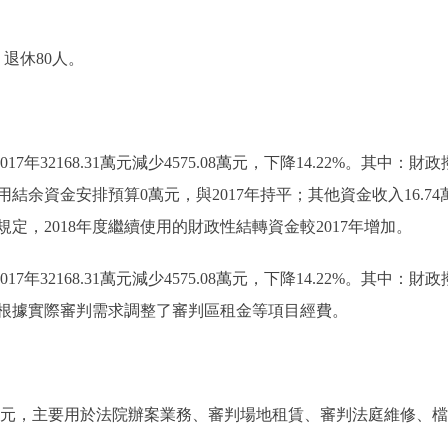
退休80人。
7年32168.31萬元減少4575.08萬元，下降14.22%。其中：財政撥
統籌使用結余資金安排預算0萬元，與2017年持平；其他資金收入16.74
定，2018年度繼續使用的財政性結轉資金較2017年增加。
7年32168.31萬元減少4575.08萬元，下降14.22%。其中：財政撥
元，主要是根據實際審判需求調整了審判區租金等項目經費。
05萬元，主要用於法院辦案業務、審判場地租賃、審判法庭維修