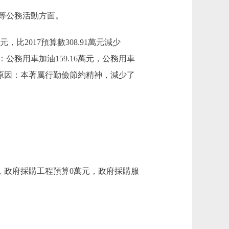
等公務活動方面。
比2017預算數308.91萬元減少
中：公務用車加油159.16萬元，公務用車
元，主要原因：本著厲行勤儉節約精神，減少了
元，政府採購工程預算0萬元，政府採購服