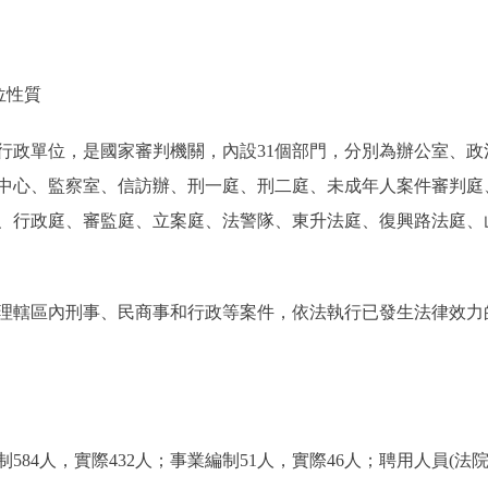
位性質
政單位，是國家審判機關，內設31個部門，分別為辦公室、政
中心、監察室、信訪辦、刑一庭、刑二庭、未成年人案件審判庭
、行政庭、審監庭、立案庭、法警隊、東升法庭、復興路法庭、
轄區內刑事、民商事和行政等案件，依法執行已發生法律效力
4人，實際432人；事業編制51人，實際46人；聘用人員(