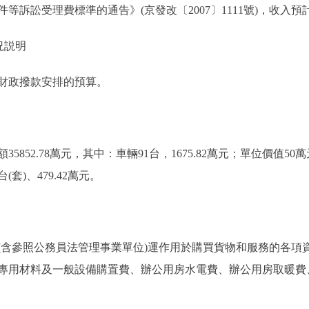
訟受理費標準的通告》(京發改〔2007〕1111號)，收入預計22
況説明
財政撥款安排的預算。
52.78萬元，其中：車輛91台，1675.82萬元；單位價值50萬元以
套)、479.42萬元。
參照公務員法管理事業單位)運作用於購買貨物和服務的各項
專用材料及一般設備購置費、辦公用房水電費、辦公用房取暖費