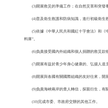
(3)開展救災的準備工作；在自然災害和突發
走進北京
(4)普及衛生救護和防病知識，進行初級衛生
北京概況
(5)依據《中華人民共和國紅十字會法》和《
綠色北京
料庫”。
多語種
(6)負責接受國內外組織和個人捐贈的救災款
ENGLISH
(7)開展有益於青少年身心健康的、弘揚人道
DEUTSCH
(8)開展與各國有關國際組織的友好往來，開
ESPAÑOL
(9)負責海峽兩岸的查人轉信，探親衍生，有
(10)完成市委、市政府交辦的其他工作。
ITALIANO