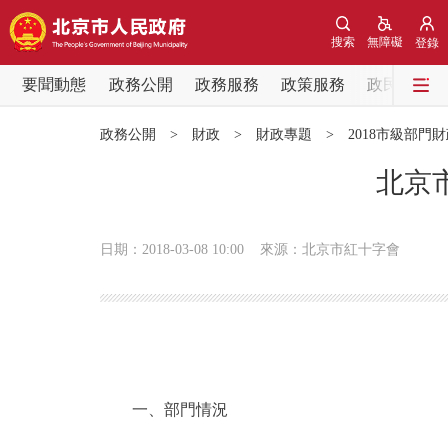
搜索
無障礙
登錄
要聞動態
政務公開
政務服務
政策服務
政民互動
要聞動態
政務公開
>
財政
>
財政專題
>
2018市級部門
黨中央精神
北京
北京要聞
日期：2018-03-08 10:00
來源：北京市紅十字會
各區熱點
政務公開
市領導
一、部門情況
政策兌現