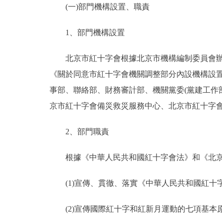
(一)部門機構設置、職責
決策公開
1、部門機構設置
政務服務
北京市紅十字會根據北京市機構編制委員會辦公室《
《關於同意市紅十字會機關調整部分內設機構設置的函
個人服務
事部、聯絡部、財務審計部、機關黨委(黨建工作
京市紅十字會備災救災服務中心、北京市紅十字
便民服務
2、部門職責
仲介服務
根據《中華人民共和國紅十字會法》和《北京市
政民互動
(1)宣傳、貫徹、落實《中華人民共和國紅十
12345網上接訴即辦
(2)宣傳國際紅十字和紅新月運動的七項基本
參與調查