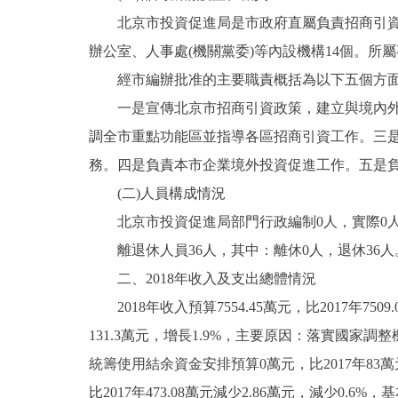
北京市投資促進局是市政府直屬負責招商引資，
決策公開
辦公室、人事處(機關黨委)等內設機構14個。
經市編辦批准的主要職責概括為以下五個方
政務服務
一是宣傳北京市招商引資政策，建立與境內外客
調全市重點功能區並指導各區招商引資工作。三
個人服務
務。四是負責本市企業境外投資促進工作。五是
便民服務
(二)人員構成情況
北京市投資促進局部門行政編制0人，實際0人；事
仲介服務
離退休人員36人，其中：離休0人，退休36人
二、2018年收入及支出總體情況
政民互動
2018年收入預算7554.45萬元，比2017年7509.
12345網上接訴即辦
131.3萬元，增長1.9%，主要原因：落實國家
統籌使用結余資金安排預算0萬元，比2017年83萬
參與調查
比2017年473.08萬元減少2.86萬元，減少0.6%