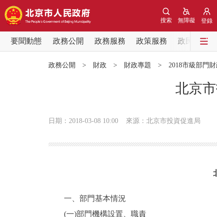
搜索
無障礙
登錄
要聞動態
政務公開
政務服務
政策服務
政民互動
要聞動態
政務公開
>
財政
>
財政專題
>
2018市級部門
黨中央精神
北京市
北京要聞
日期：2018-03-08 10:00
來源：北京市投資促進局
各區熱點
政務公開
市領導
一、部門基本情況
(一)部門機構設置、職責
政策兌現