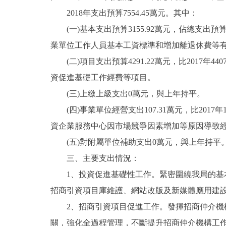
2018年支出預算7554.45萬元。其中：
走進北京
(一)基本支出預算3155.92萬元，佔總支出預算41
北京概況
業單位工作人員基本工資標準和增加離退休費等有
(二)項目支出預算4291.22萬元，比2017年4
綠色北京
資促進基礎工作經費等項目。
(三)上繳上級支出0萬元，與上年持平。
多語種
(四)事業單位經營支出107.31萬元，比2017年
ENGLISH
資企業服務中心因市場競爭因素增加等原因導致
(五)對附屬單位補助支出0萬元，與上年持平
DEUTSCH
三、主要支出情況：
1、投資促進基礎性工作。緊密圍繞我局的基本
ESPAÑOL
招商引資項目庫維護、網站改版及新媒體應用建
2、招商引資項目促進工作。發揮招商仲介機構
ITALIANO
關，強化全過程管理，不斷提升招商仲介機構工