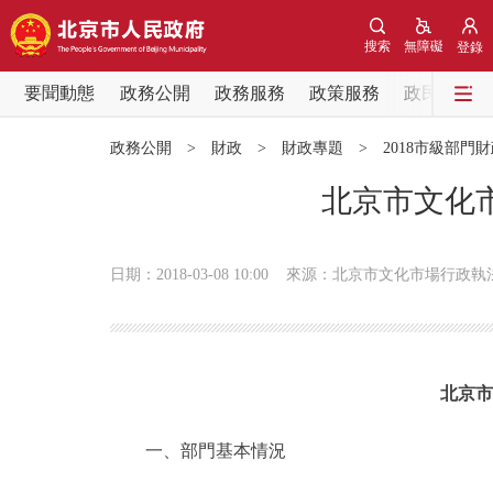
搜索
無障礙
登錄
要聞動態
政務公開
政務服務
政策服務
政民互動
要聞動態
政務公開
>
財政
>
財政專題
>
2018市級部門
黨中央精神
北京市文化市
北京要聞
日期：2018-03-08 10:00
來源：北京市文化市場行政執
各區熱點
政務公開
北京市
市領導
一、部門基本情況
政策兌現