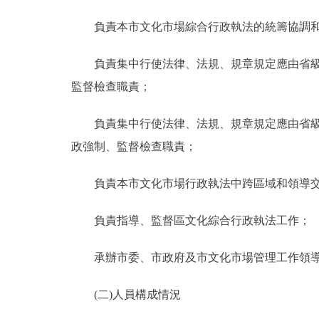
走進北京
負責本市文化市場綜合行政執法的統籌協調和
北京概況
負責集中行使法律、法規、規章規定應由省級文
監督檢查職責；
綠色北京
負責集中行使法律、法規、規章規定應由省級文
多語種
政強制、監督檢查職責；
ENGLISH
負責本市文化市場行政執法中跨區域和領導交
DEUTSCH
負責指導、監督區文化綜合行政執法工作；
承辦市委、市政府及市文化市場管理工作領導小
ESPAÑOL
(二)人員構成情況
ITALIANO