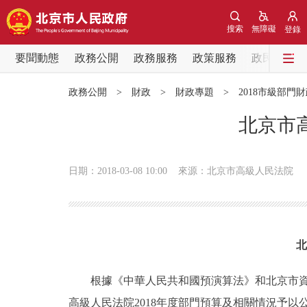
搜索
無障礙
登錄
要聞動態
政務公開
政務服務
政策服務
政民互動
要聞動態
政務公開
>
財政
>
財政專題
>
2018市級部門
黨中央精神
北京市
北京要聞
日期：2018-03-08 10:00
來源：北京市高級人民法院
各區熱點
政務公開
北
市領導
根據《中華人民共和國預演算法》和北京市資訊
高級人民法院2018年度部門預算及相關情況予以
政策兌現