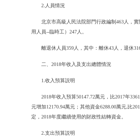
2.人員情況
走進北京
北京市高級人民法院部門行政編制463人，實際
北京概況
用人員--臨時工）247人。
綠色北京
離退休人員359人，其中：離休43人，退休31
多語種
二、2018年收入及支出總體情況
ENGLISH
1.收入預算説明
DEUTSCH
2018年收入預算50147.72萬元，比2017年33610.
元增加12170.94萬元；其他資金6288.00萬元,
ESPAÑOL
定，2018年度繼續使用的財政性結轉資金。
2.支出預算説明
ITALIANO