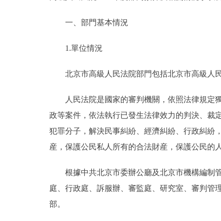
一、部門基本情況
決策公開
1.單位情況
政務服務
北京市高級人民法院部門包括北京市高級人民
個人服務
人民法院是國家的審判機關，依照法律規定獨立
便民服務
政等案件，依法執行已發生法律效力的判決、裁
犯罪分子，解決民事糾紛、經濟糾紛、行政糾紛
仲介服務
産，保護公民私人所有的合法財産，保護公民的
政民互動
根據中共北京市委辦公廳及北京市機構編制管理
12345網上接訴即辦
庭、行政庭、訴服辦、審監庭、研究室、審判管
部。
參與調查