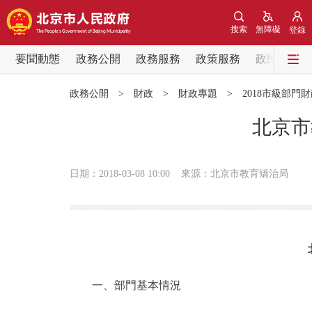
搜索
無障礙
登錄
要聞動態
政務公開
政務服務
政策服務
政民互動
要聞動態
政務公開
>
財政
>
財政專題
>
2018市級部門
黨中央精神
北京市
北京要聞
日期：2018-03-08 10:00
來源：北京市教育矯治局
各區熱點
政務公開
市領導
一、部門基本情況
政策兌現