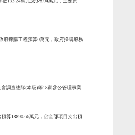
數133.24萬元減少8.04萬元，主要原
元，政府採購工程預算0萬元，政府採購服務
調查總隊(本級)等18家參公管理事業
算18890.66萬元，佔全部項目支出預