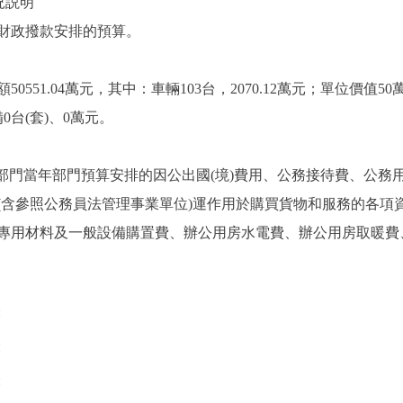
況説明
財政撥款安排的預算。
1.04萬元，其中：車輛103台，2070.12萬元；單位價值50萬元
0台(套)、0萬元。
門當年部門預算安排的因公出國(境)費用、公務接待費、公務
參照公務員法管理事業單位)運作用於購買貨物和服務的各項
專用材料及一般設備購置費、辦公用房水電費、辦公用房取暖費
表
表
表