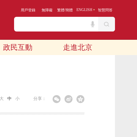
/
ENGLISH
用戶登錄
無障礙
繁體
簡體
智慧問答
政民互動
走進北京
大
中
小
分享：