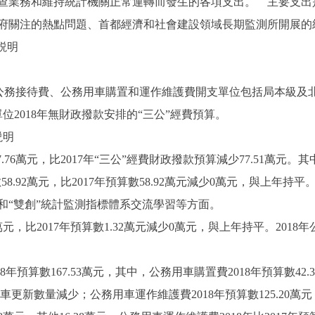
業務和維持統計機關正常運轉而發生的各項支出。 主要支出
府關注的熱點問題、首都經濟和社會建設領域長期監測所開展的
説明
務接待費、公務用車購置和運作維護費開支單位包括局本級及
位2018年無財政撥款安排的“三公”經費預算。
説明
76萬元，比2017年“三公”經費財政撥款預算減少77.51萬元。其
8.92萬元，比2017年預算數58.92萬元減少0萬元，與上年持平
和“雙創”統計監測指標體系交流學習等方面。
萬元，比2017年預算數1.32萬元減少0萬元，與上年持平。20
算數167.53萬元，其中，公務用車購置費2018年預算數42.33
機動車更新數量減少；公務用車運作維護費2018年預算數125.20萬