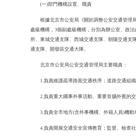
(一)部門機構設置、職責
決策公開
根據北京市公安局《關於調整公安交通管理局機構編
處級機構，3個副處級機構，分別為辦公室、政治
政務服務
所、東城交通支隊、西城交通支隊、朝陽交通支
個人服務
通支隊、開發區交通大隊。
北京市公安局公安交通管理局主要職責：
便民服務
1.負責維護疏導路面交通秩序；道路交通組織
仲介服務
2.負責重大國事外事活動、重要首腦外賓的交
政民互動
3.負責全市地方(含外事機構、外籍人員)機動
12345網上接訴即辦
4.負責開展交通安全宣傳教育；監督、檢查社
參與調查