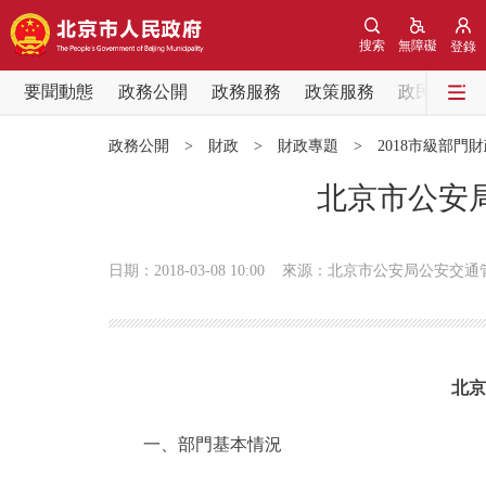
搜索
無障礙
登錄
要聞動態
政務公開
政務服務
政策服務
政民互動
要聞動態
政務公開
>
財政
>
財政專題
>
2018市級部門
黨中央精神
北京市公安局
北京要聞
日期：2018-03-08 10:00
來源：北京市公安局公安交通
各區熱點
政務公開
北京
市領導
一、部門基本情況
政策兌現