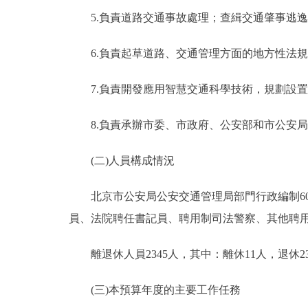
5.負責道路交通事故處理；查緝交通肇事逃逸
走進北京
6.負責起草道路、交通管理方面的地方性法規
北京概況
7.負責開發應用智慧交通科學技術，規劃設置
綠色北京
8.負責承辦市委、市政府、公安部和市公安局
多語種
(二)人員構成情況
ENGLISH
北京市公安局公安交通管理局部門行政編制608
DEUTSCH
員、法院聘任書記員、聘用制司法警察、其他聘用人員
ESPAÑOL
離退休人員2345人，其中：離休11人，退休23
(三)本預算年度的主要工作任務
ITALIANO