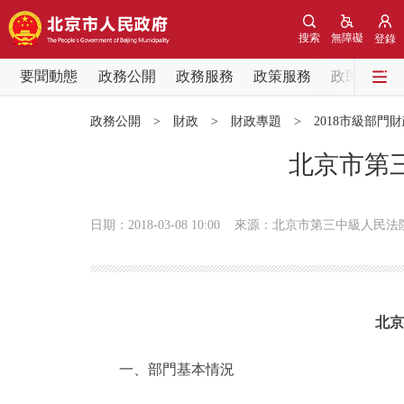
搜索
無障礙
登錄
要聞動態
政務公開
政務服務
政策服務
政民互動
要聞動態
政務公開
>
財政
>
財政專題
>
2018市級部門
黨中央精神
北京市第三
北京要聞
日期：2018-03-08 10:00
來源：北京市第三中級人民法
各區熱點
政務公開
北京
市領導
一、部門基本情況
政策兌現