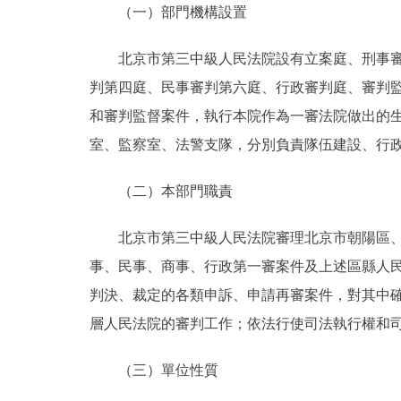
（一）部門機構設置
決策公開
北京市第三中級人民法院設有立案庭、刑事審判
判第四庭、民事審判第六庭、行政審判庭、審判
政務服務
和審判監督案件，執行本院作為一審法院做出的
個人服務
室、監察室、法警支隊，分別負責隊伍建設、行
（二）本部門職責
便民服務
北京市第三中級人民法院審理北京市朝陽區、通
仲介服務
事、民事、商事、行政第一審案件及上述區縣人
政民互動
判決、裁定的各類申訴、申請再審案件，對其中
層人民法院的審判工作；依法行使司法執行權和
12345網上接訴即辦
（三）單位性質
參與調查