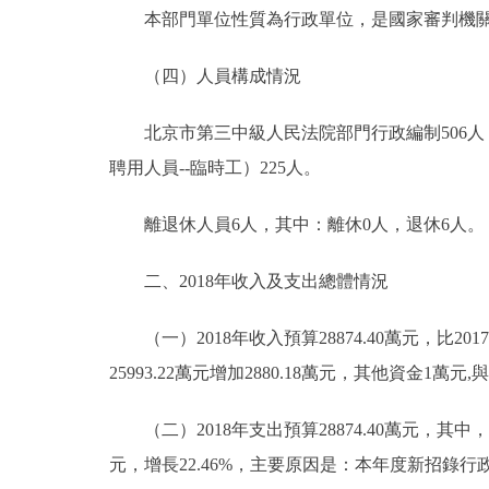
本部門單位性質為行政單位，是國家審判機
走進北京
（四）人員構成情況
北京概況
北京市第三中級人民法院部門行政編制506人，
綠色北京
聘用人員--臨時工）225人。
多語種
離退休人員6人，其中：離休0人，退休6人。
ENGLISH
二、2018年收入及支出總體情況
DEUTSCH
（一）2018年收入預算28874.40萬元，比2017年2
25993.22萬元增加2880.18萬元，其他資金1萬元,
ESPAÑOL
（二）2018年支出預算28874.40萬元，其中，基本支
元，增長22.46%，主要原因是：本年度新招錄
ITALIANO