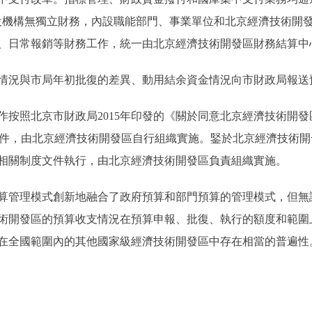
設機構無獨立財務，內設職能部門、事業單位和北京經濟技術開
、日常報銷等財務工作，統一由北京經濟技術開發區財務結算中
況與市局年初批復的差異、動用結余資金情況向市財政局報送
照北京市財政局2015年印發的《關於同意北京經濟技術開發
9號)文件，由北京經濟技術開發區自行組織實施。鋻於北京經濟技
相關制度文件執行，由北京經濟技術開發區負責組織實施。
管理模式創新地融合了政府預算和部門預算的管理模式，但無
術開發區的預算收支情況在預算申報、批復、執行的額度和範圍
在全國範圍內的其他國家級經濟技術開發區中存在相當的普遍性