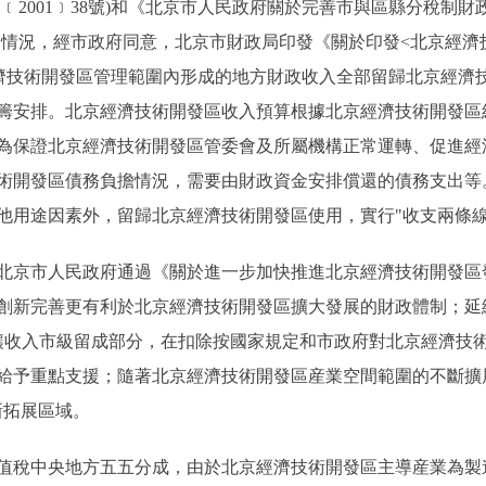
2001﹞38號)和《北京市人民政府關於完善市與區縣分稅制財政管
際情況，經市政府同意，北京市財政局印發《關於印發<北京經濟
確北京經濟技術開發區管理範圍內形成的地方財政收入全部留歸北京經
籌安排。北京經濟技術開發區收入預算根據北京經濟技術開發區
為保證北京經濟技術開發區管委會及所屬機構正常運轉、促進經
術開發區債務負擔情況，需要由財政資金安排償還的債務支出等
他用途因素外，留歸北京經濟技術開發區使用，實行"收支兩條線
委、北京市人民政府通過《關於進一步加快推進北京經濟技術開發
創新完善更有利於北京經濟技術開發區擴大發展的財政體制；延
讓收入市級留成部分，在扣除按國家規定和市政府對北京經濟技
給予重點支援；隨著北京經濟技術開發區産業空間範圍的不斷擴
新拓展區域。
值稅中央地方五五分成，由於北京經濟技術開發區主導産業為製