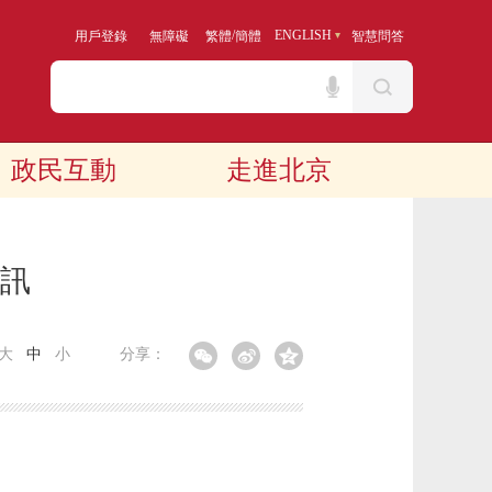
/
ENGLISH
用戶登錄
無障礙
繁體
簡體
智慧問答
政民互動
走進北京
資訊
大
中
小
分享：