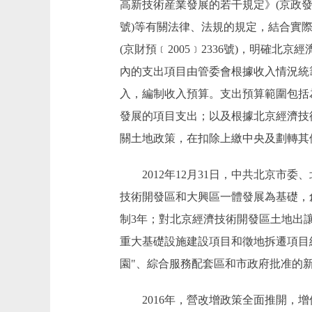
高新技術産業發展的若干規定》(京政發﹝
號)等有關法律、法規的規定，結合實
(京財預﹝2005﹞2336號)，明
內的支出項目由管委會根據收入情況統
入，編制收入預算。支出預算範圍包括
發展的項目支出；以及根據北京經濟技
關土地政策，在扣除上繳中央及劃轉其
2012年12月31日，中共北京市
技術開發區和大興區一體發展為基礎，
制3年；對北京經濟技術開發區土地出
重大基礎設施建設項目和徵地拆遷項目
園"、綜合服務配套區和市政府批准的
2016年，營改增政策全面推開，增