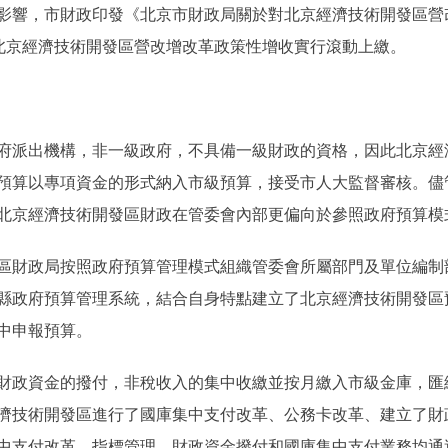
影響，市財政印發《北京市財政局關於對北京經濟技術開發區營
要求北京經濟技術開發區營改增改革政策性增收實行滾動上繳。
派出機構，非一級政府，不具備一級財政的資格，因此北京經
預算以專項資金的形式納入市級預算，接受市人大監督審核。儘
此北京經濟技術開發區財政在管委會內部更偏向於參照政府預算模
財政局按照政府預算管理模式組織管委會所屬部門及單位編制
及區縣政府預算管理系統，結合自身特點建立了北京經濟技術開發
中申報預算。
政資金的撥付，非稅收入的集中收繳並按月繳入市級金庫，匯
京經濟技術開發區進行了國庫集中支付改革、公務卡改革、建立了
中支付改革。指標管理、財政資金撥付和國庫集中支付業務均通