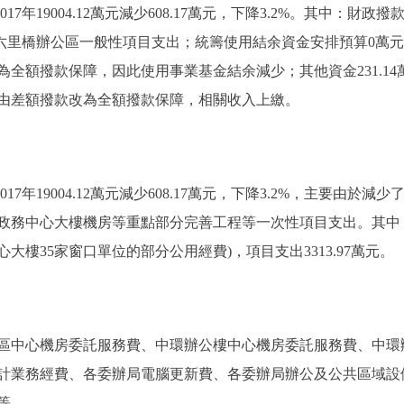
7年19004.12萬元減少608.17萬元，下降3.2%。其中：財政撥款181
年減少六里橋辦公區一般性項目支出；統籌使用結余資金安排預算0萬元
額撥款保障，因此使用事業基金結余減少；其他資金231.14萬元，比2
年由差額撥款改為全額撥款保障，相關收入上繳。
2017年19004.12萬元減少608.17萬元，下降3.2%，主要
務中心大樓機房等重點部分完善工程等一次性項目支出。其中：基本
大樓35家窗口單位的部分公用經費)，項目支出3313.97萬元。
心機房委託服務費、中環辦公樓中心機房委託服務費、中環辦
計業務經費、各委辦局電腦更新費、各委辦局辦公及公共區域設備
等。