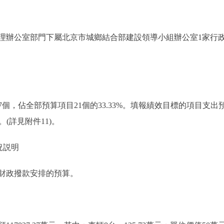
理辦公室部門下屬北京市城鄉結合部建設領導小組辦公室1家行
，佔全部預算項目21個的33.33%。填報績效目標的項目支出預算
。(詳見附件11)。
況説明
財政撥款安排的預算。