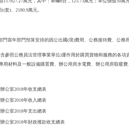
827.27萬元，其中：車輛8台，125.73萬元；單位價值50萬元以
套)、2180.9萬元。
門當年部門預算安排的因公出國(境)費用、公務接待費、公務
參照公務員法管理事業單位)運作用於購買貨物和服務的各項
專用材料及一般設備購置費、辦公用房水電費、辦公用房取暖費
辦公室2018年收支總表
辦公室2018年收入總表
辦公室2018年支出總表
辦公室2018年財政撥款收支總表