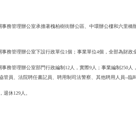
事務管理辦公室承擔著槐柏樹街辦公區、中環辦公樓和六里橋
事務管理辦公室下設行政單位1個；事業單位4個，全部為財政
務管理辦公室部門行政編制12人，實際9人；事業編制250人，
管員、法院聘任書記員、聘用制司法警察、其他聘用人員--臨時工
退休129人。