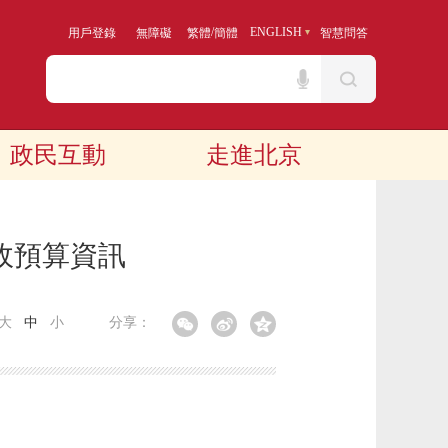
/
ENGLISH
用戶登錄
無障礙
繁體
簡體
智慧問答
政民互動
走進北京
政預算資訊
大
中
小
分享：