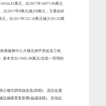
64.81萬元，比2017年18473.96萬元
，比2017年8萬元減少8萬元，主要由於
017年522.16萬元減少291.02萬
由於減少了政務服務中心大樓北側平房改造工程、
支出15081.98萬元(含統一管理的
公樓空調管線改造(四期)、資訊化運
設施購置更新費(協議採購)、其他設