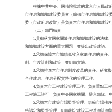
根據中共中央、國務院批准的北京市人民政府機
決策公開
市住房和城鄉建設委員會（簡稱市住房城鄉建設
委（市政府房改辦）是負責本市住房和城鄉建設行
政務服務
（二）部門職責
1.貫徹落實國家關於住房和城鄉建設的法律、
個人服務
和城鄉建設方面的重大問題，並提出政策建議。
便民服務
2.承擔保障本市城鎮低收入家庭住房的責任。
劃、年度計劃和政策，並組織實施。
仲介服務
3.承擔推進本市住房制度改革的責任。研究擬
合作建房、住房分配貨幣化的管理工作。
政民互動
4.負責本市工程建設管理工作。負責重點工程
12345網上接訴即辦
工程施工許可；負責中央國家機關、駐京部隊、
5.承擔本市建築市場監督管理、規範市場秩序
參與調查
格認定和監督管理；組織制定建設工程造價計價