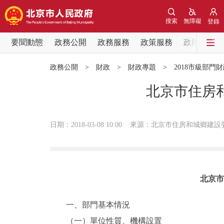
搜索
無障礙
登錄
要聞動態
政務公開
政務服務
政策服務
政民互動
要聞動態
政務公開
>
財政
>
財政專題
>
2018市級部門
黨中央精神
北京市住房和
北京要聞
日期：2018-03-08 10:00
來源：北京市住房和城鄉建設
各區熱點
政務公開
北京市
市領導
一、部門基本情況
（一）單位性質、機構設置
政策兌現