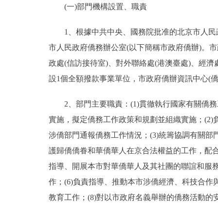
(一)部門機構設置、職責
決策公開
1、根據中共中央、國務院批准的北京市人民政府機
市人民政府僑務辦公室(以下簡稱市政府僑辦)。
政務服務
政處(信訪接待室)、對外聯絡處(港澳臺處)、經
個人服務
設1個全額撥款事業單位，市政府僑辦資訊中心(僑
2、部門主要職責：(1)貫徹執行國家有關僑
便民服務
實施，擬定僑務工作政策和規劃並組織實施；(2
仲介服務
涉僑部門通報僑務工作情況；(3)統籌協調有關部
護歸僑僑眷和華僑華人在京合法權益的工作，配合
政民互動
指導、開展本市對華僑華人及其社團的聯誼和服
作；(6)負責指導、推動本市涉僑經濟、科技合作
12345網上接訴即辦
教育工作；(8)對以市政府名義舉辦的僑務活動的
參與調查