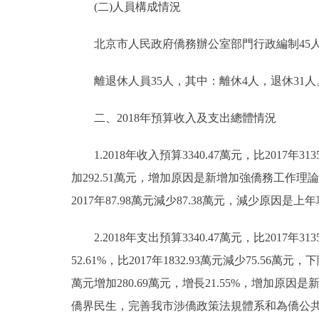
(二)人員構成情況
走進北京
北京市人民政府僑務辦公室部門行政編制45人，實
北京概況
離退休人員35人，其中：離休4人，退休31人
綠色北京
二、2018年預算收入及支出總體情況
多語種
1.2018年收入預算3340.47萬元，比2017年313
ENGLISH
加292.51萬元，增加原因是新增加強僑務工作理
2017年87.98萬元減少87.38萬元，減少原因
DEUTSCH
2.2018年支出預算3340.47萬元，比2017年31
52.61%，比2017年1832.93萬元減少75.56
ESPAÑOL
萬元增加280.69萬元，增長21.55%，增
ITALIANO
僑界民生，完善我市涉僑政策法規體系和為僑公