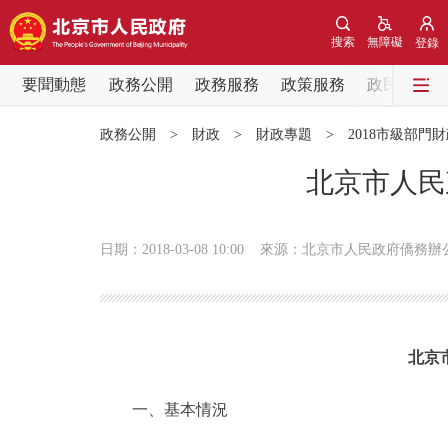
搜索
無障礙
登錄
要聞動態
政務公開
政務服務
政策服務
政民互動
要聞動態
政務公開
>
財政
>
財政專題
>
2018市級部門
黨中央精神
北京市人民
北京要聞
日期：2018-03-08 10:00
來源：北京市人民政府僑務辦
各區熱點
政務公開
北京
市領導
一、基本情況
政策兌現