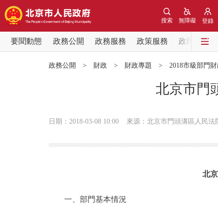
搜索
無障礙
登錄
要聞動態
政務公開
政務服務
政策服務
政民互動
要聞動態
政務公開
>
財政
>
財政專題
>
2018市級部門
黨中央精神
北京市門頭
北京要聞
日期：2018-03-08 10:00
來源：北京市門頭溝區人民法
各區熱點
政務公開
北京
市領導
一、部門基本情況
政策兌現