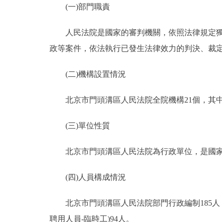
(一)部門職責
決策公開
人民法院是國家的審判機關，依照法律規定獨立
政等案件，依法執行已發生法律效力的判決、裁
政務服務
(二)機構設置情況
個人服務
北京市門頭溝區人民法院全院機構21個，其中審
便民服務
(三)單位性質
仲介服務
北京市門頭溝區人民法院為行政單位，是國家
政民互動
(四)人員構成情況
12345網上接訴即辦
北京市門頭溝區人民法院部門行政編制185人，實
參與調查
聘用人員-臨時工)94人。