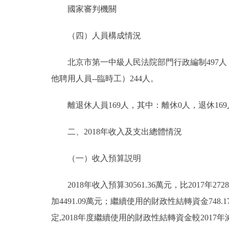
國家審判機關
走進北京
（四）人員構成情況
北京概況
北京市第一中級人民法院部門行政編制497人，
綠色北京
他聘用人員--臨時工）244人。
多語種
離退休人員169人，其中：離休0人，退休169
ENGLISH
二、2018年收入及支出總體情況
DEUTSCH
（一）收入預算説明
2018年收入預算30561.36萬元，比2017年2728
ESPAÑOL
加4491.09萬元；繼續使用的財政性結轉資金748.
定,2018年度繼續使用的財政性結轉資金較2017年
ITALIANO