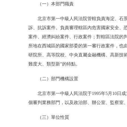
（一）本部門職責
決策公開
北京市第一中級人民法院管轄負責海淀、石景山
訴、抗訴案件。負責審理轄區內危害國家安全、
政務服務
案件、經濟糾紛案件、行政案件；對轄區法院的
個人服務
所地在西城區的國家部委的第一審行政案件，也
研院所、高等院校、中央直屬金融機構、高新技
便民服務
難度大、類型新”的特點。
仲介服務
（二）部門機構設置
政民互動
北京市第一中級人民法院于1995年5月10日
個審判業務部門，以及政治部、辦公室、監察室、
12345網上接訴即辦
（三）單位性質
參與調查