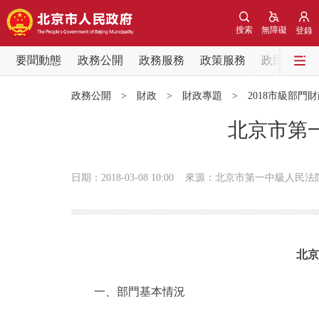
搜索
無障礙
登錄
要聞動態
政務公開
政務服務
政策服務
政民互動
要聞動態
政務公開
>
財政
>
財政專題
>
2018市級部門
黨中央精神
北京市第一
北京要聞
日期：2018-03-08 10:00
來源：北京市第一中級人民法
各區熱點
政務公開
北京
市領導
一、部門基本情況
政策兌現