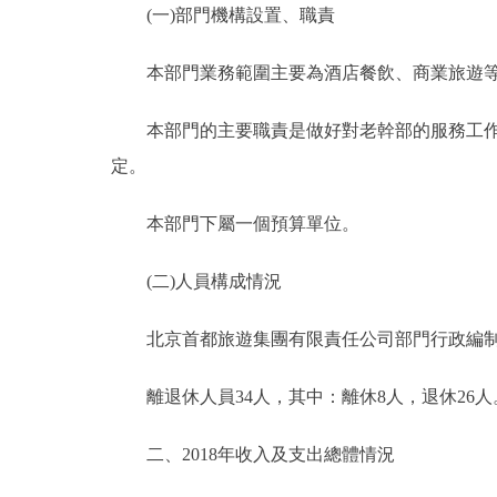
(一)部門機構設置、職責
決策公開
本部門業務範圍主要為酒店餐飲、商業旅遊等，
政務服務
本部門的主要職責是做好對老幹部的服務工作，
定。
個人服務
本部門下屬一個預算單位。
便民服務
(二)人員構成情況
仲介服務
北京首都旅遊集團有限責任公司部門行政編制0
政民互動
離退休人員34人，其中：離休8人，退休26人
12345網上接訴即辦
二、2018年收入及支出總體情況
參與調查