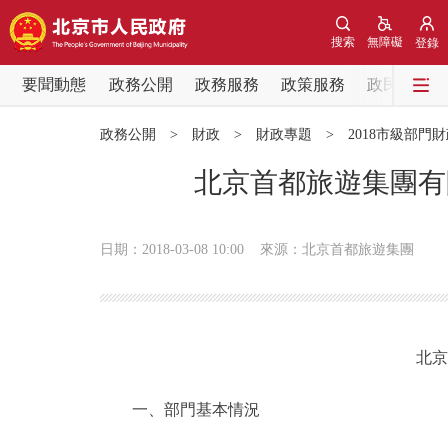
搜索
無障礙
登錄
要聞動態
政務公開
政務服務
政策服務
政民互動
要聞動態
政務公開
>
財政
>
財政專題
>
2018市級部門
黨中央精神
北京首都旅遊集團有
北京要聞
日期：2018-03-08 10:00
來源：北京首都旅遊集團
各區熱點
政務公開
北京
市領導
一、部門基本情況
政策兌現