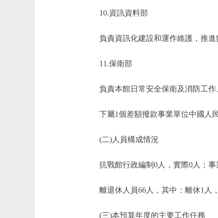
10.資訊資料部
負責資訊化建設和運作維護，推進數字
11.保衛部
負責本館日常安全保衛及消防工作、
下屬1個差額撥款事業單位中國人民
(二)人員構成情況
抗戰館行政編制0人，實際0人；事業編
離退休人員66人，其中：離休1人，
(三)本預算年度的主要工作任務