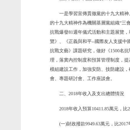
一是學習宣傳貫徹黨的十九大精神。
的十九大精神作為機關基層黨組織“三
抗戰爆發81週年儀式活動和主題展覽
覽》、《正義與和平--國際友人支援中
抗戰文藝》課題研究，做好《1500名
理，落實內控制度和預算管理制度，提
模組建設工作，加強安防、技防建設，
會、專題研討會、工作座談會。
二、2018年收入及支出總體情況
2018年收入預算10411.85萬元，比201
(一)財政撥款9949.63萬元，比2017