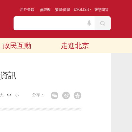
/
ENGLISH
用戶登錄
無障礙
繁體
簡體
智慧問答
政民互動
走進北京
算資訊
大
中
小
分享：