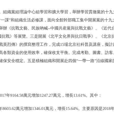
組織黨組理論中心組學習和擴大學習，舉辦學習貫徹黨的十九
會一課”和組織生活必修課，面向全館幹部職工集中開展黨的十九
，舉辦《抗戰文藝、民族吶喊--中國共産黨與抗戰文藝》、《近代
國抗戰》等展覽。三是開展《北平文化界與抗日戰爭》、《北京抗
抗戰英烈傳》的撰寫整理工作，完成15場北京社科普及講座，擬計
高各類資金的使用效率，確保收支平衡。完成考勤、圖書、訪客
確保安全穩定。五是積極組織和開展赴四個“一帶一路”沿線國家
7年9164.58萬元增加1247.27萬元，增長13.61%。其中：
年8603.62萬元增加1346.01萬元，增長15.64%。主要原因是2