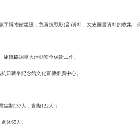
博物館建設；負責抗戰影(音)資料、文史圖書資料的收集、
組織協調重大活動安全保衛工作。
抗日戰爭紀念館文化宣傳推廣中心。
制157人，實際122人；
退休65人。