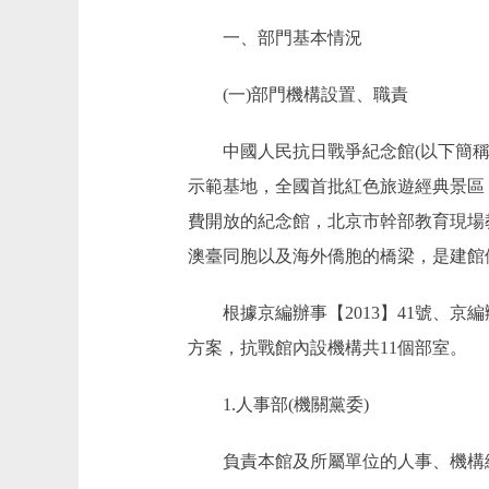
一、部門基本情況
(一)部門機構設置、職責
中國人民抗日戰爭紀念館(以下簡稱“
示範基地，全國首批紅色旅遊經典景區
費開放的紀念館，北京市幹部教育現場
澳臺同胞以及海外僑胞的橋梁，是建館
根據京編辦事【2013】41號、京編辦
方案，抗戰館內設機構共11個部室。
1.人事部(機關黨委)
負責本館及所屬單位的人事、機構編