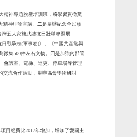
大精神專題脫産培訓班，將學習貫徹黨
大精神理論宣講。二是舉辦紀念全民族
台灣五大家族武裝抗日壯舉專題展
日戰爭志(軍事卷)》、《中國共産黨與
劃徵集500件左右文物。四是加強內部管
、會議室、電梯、巡更、停車場等管理
的交流合作活動，舉辦協會學術研討
018年項目經費比2017年增加，增加了愛國主