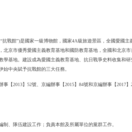
抗戰館”)是國家一級博物館，國家4A級旅遊景區，全國愛國主
，北京市優秀愛國主義教育基地和國防教育基地，全國和北京市
教學基地。建設成為愛國主義教育基地、抗日戰爭史料收集和研
伊始中央賦予抗戰館的三大任務。
事【2013】52號、京編辦事【2015】84號和京編辦事【201
制、隊伍建設工作；負責本館及所屬單位的黨群工作。