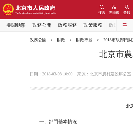
搜索
無障礙
登錄
要聞動態
政務公開
政務服務
政策服務
政民互動
要聞動態
政務公開
>
財政
>
財政專題
>
2018市級部門
黨中央精神
北京市農
北京要聞
日期：2018-03-08 10:00
來源：北京市農村建設辦公室
各區熱點
政務公開
北
市領導
一、部門基本情況
政策兌現