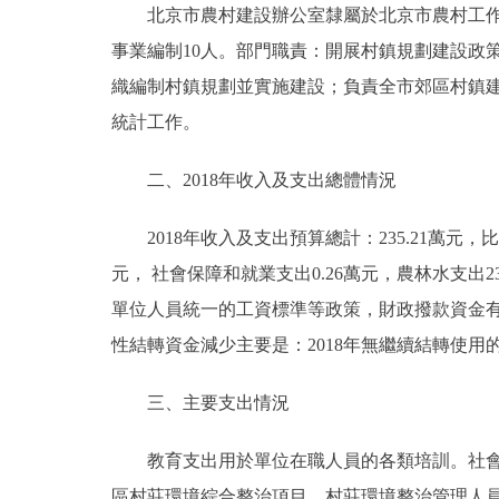
北京市農村建設辦公室隸屬於北京市農村工作委
事業編制10人。部門職責：開展村鎮規劃建設政
決策公開
織編制村鎮規劃並實施建設；負責全市郊區村鎮
政務服務
統計工作。
個人服務
二、2018年收入及支出總體情況
2018年收入及支出預算總計：235.21萬元，比201
便民服務
元， 社會保障和就業支出0.26萬元，農林水支出234
仲介服務
單位人員統一的工資標準等政策，財政撥款資金有所增
性結轉資金減少主要是：2018年無繼續結轉使用
政民互動
三、主要支出情況
12345網上接訴即辦
教育支出用於單位在職人員的各類培訓。社會保
參與調查
區村莊環境綜合整治項目、村莊環境整治管理人