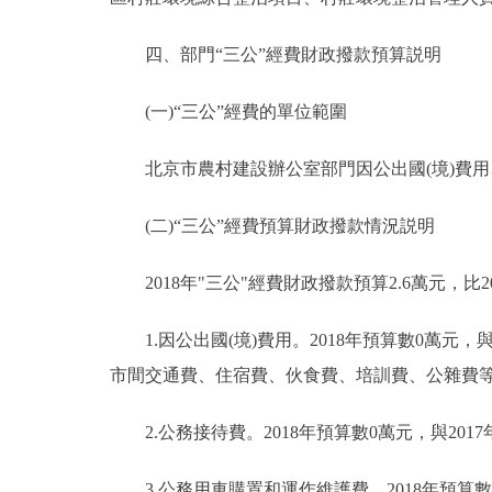
走進北京
四、部門“三公”經費財政撥款預算説明
北京概況
(一)“三公”經費的單位範圍
綠色北京
北京市農村建設辦公室部門因公出國(境)費用、
多語種
(二)“三公”經費預算財政撥款情況説明
ENGLISH
2018年"三公"經費財政撥款預算2.6萬元，比
DEUTSCH
1.因公出國(境)費用。2018年預算數0萬元，與
市間交通費、住宿費、伙食費、培訓費、公雜費
ESPAÑOL
2.公務接待費。2018年預算數0萬元，與20
ITALIANO
3.公務用車購置和運作維護費。2018年預算數2