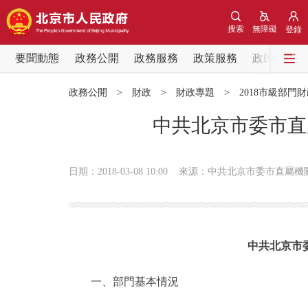
搜索
無障礙
登錄
要聞動態
政務公開
政務服務
政策服務
政民互動
要聞動態
政務公開
>
財政
>
財政專題
>
2018市級部門
黨中央精神
中共北京市委市直
北京要聞
日期：2018-03-08 10:00
來源：中共北京市委市直屬機
各區熱點
政務公開
中共北京市
市領導
一、部門基本情況
政策兌現