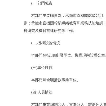
(一)部門職責
決策公開
本部門主要職責為：承擔市直機關處級幹部、專
訓；承擔市直機關幹部繼續教育和業務技能培訓
政務服務
科研究及機關黨建研究等工作。
個人服務
(二)機構設置情況
便民服務
本部門包括1個所屬單位。機構現內設辦公室、
仲介服務
(三)單位性質
政民互動
本部門屬全額撥款事業單位。
12345網上接訴即辦
(四)人員情況
參與調查
本部門事業編制56人，實際53人；離退休人員