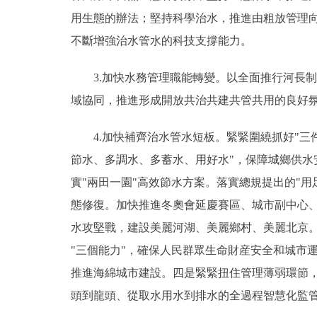
用生態的辦法；堅持科學治水，推進由粗放管理
不斷增強治水管水的科技支撐能力。
3.加快水務管理職能轉變。以全面推行河長制
域協同，推進形成開放共治共建共管共用的良好
4.加快補齊治水管水短板。緊緊圍繞抓好"三件
節水、多調水、多蓄水、用好水"，保障城鄉供
實"兩田一園"高效節水方案。落實總規提出的"
態修復。加快推進冬奧會延慶賽區、城市副中心、
水攻堅戰，建設美麗河湖、美麗鄉村、美麗北京
"三個能力"，確保人民群眾生命財産安全和城市
推進海綿城市建設。四是緊緊扭住管理薄弱環節，
頭到龍頭、從取水用水到排水的全過程智慧化監