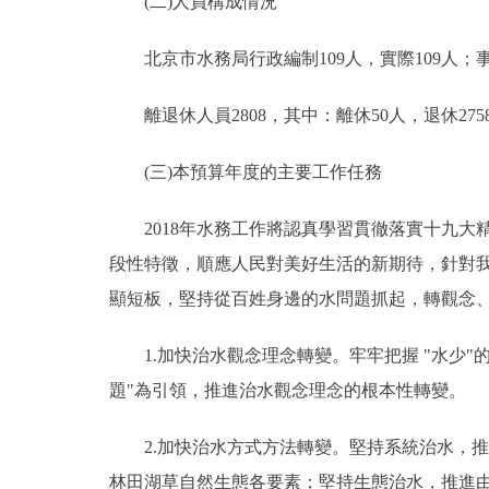
(二)人員構成情況
北京市水務局行政編制109人，實際109人；事業編
離退休人員2808，其中：離休50人，退休275
(三)本預算年度的主要工作任務
2018年水務工作將認真學習貫徹落實十九大
段性特徵，順應人民對美好生活的新期待，針對我
顯短板，堅持從百姓身邊的水問題抓起，轉觀念
1.加快治水觀念理念轉變。牢牢把握 "水少"的
題"為引領，推進治水觀念理念的根本性轉變。
2.加快治水方式方法轉變。堅持系統治水，推
林田湖草自然生態各要素；堅持生態治水，推進