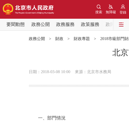
搜索
無障礙
登錄
要聞動態
政務公開
政務服務
政策服務
政民互動
要聞動態
政務公開
>
財政
>
財政專題
>
2018市級部門
黨中央精神
北京
北京要聞
日期：2018-03-08 10:00
來源：北京市水務局
各區熱點
政務公開
市領導
一、部門情況
政策兌現