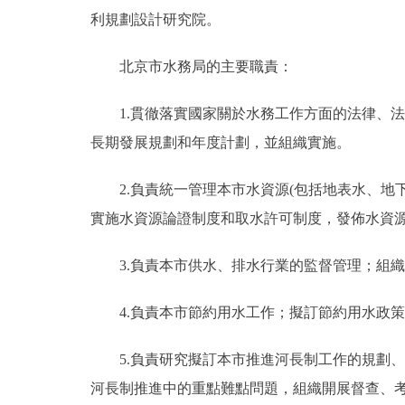
利規劃設計研究院。
走進北京
北京市水務局的主要職責：
北京概況
1.貫徹落實國家關於水務工作方面的法律、法
綠色北京
長期發展規劃和年度計劃，並組織實施。
多語種
2.負責統一管理本市水資源(包括地表水、地
實施水資源論證制度和取水許可制度，發佈水資
ENGLISH
3.負責本市供水、排水行業的監督管理；組織
DEUTSCH
4.負責本市節約用水工作；擬訂節約用水政策
ESPAÑOL
5.負責研究擬訂本市推進河長制工作的規劃、
ITALIANO
河長制推進中的重點難點問題，組織開展督查、