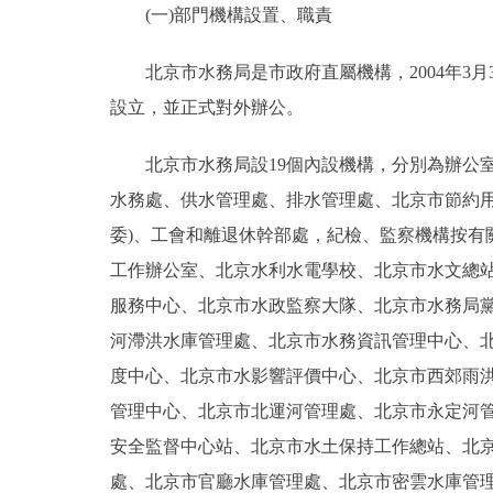
(一)部門機構設置、職責
決策公開
北京市水務局是市政府直屬機構，2004年3月30
設立，並正式對外辦公。
政務服務
北京市水務局設19個內設機構，分別為辦公室
個人服務
水務處、供水管理處、排水管理處、北京市節約
委)、工會和離退休幹部處，紀檢、監察機構按有
便民服務
工作辦公室、北京水利水電學校、北京市水文總
仲介服務
服務中心、北京市水政監察大隊、北京市水務局
河滯洪水庫管理處、北京市水務資訊管理中心、
政民互動
度中心、北京市水影響評價中心、北京市西郊雨
管理中心、北京市北運河管理處、北京市永定河
12345網上接訴即辦
安全監督中心站、北京市水土保持工作總站、北
參與調查
處、北京市官廳水庫管理處、北京市密雲水庫管