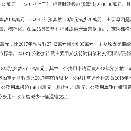
65萬元，比2017年“三公”經費財政撥款預算減少646.86萬元。
算數100萬元，比2017年預算數120萬元減少20萬元，主要原
於計量、標準化、産品品質監督和特種設備安全業務培訓、技術機
56萬元，比2017年預算數27.42萬元減少8.86萬元，主要原
待標準。2018年公務接待費主要用於接待對口業務交流和調研
預算數851.09萬元，其中，公務用車購置費2018年預算數124.5
老舊機動車更新數量比2017年有所減少；公務用車運作維護費2018年
元，公務用車保險158.18萬元，其他91.44萬元。公務用車運作維護費2
完成公務用車改革後減少車輛運維支出。