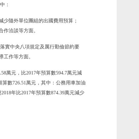
其中：
因是減少隨外單位團組的出國費用預算；
構合作洽談等方面。
因是繼續落實中央八項規定及厲行勤儉節約要
指導工作等方面。
8萬元，比2017年預算數594.7萬元減
預算數726.51萬元，其中：公務用車加油
018年比2017年預算數874.39萬元減少