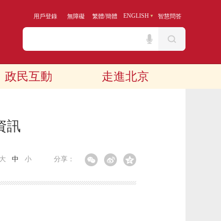
/
ENGLISH
用戶登錄
無障礙
繁體
簡體
智慧問答
政民互動
走進北京
資訊
大
中
小
分享：