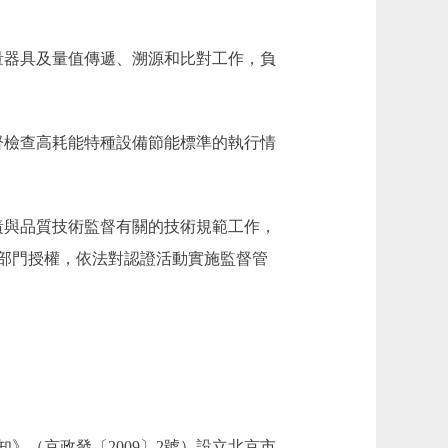
器具及量值傳遞、溯源和比對工作，負
檢查高耗能特種設備節能標準的執行情
與品質技術監督有關的技術規範工作，
部門授權，依法對認證活動實施監督管
（京政發〔2009〕2號）設立北京市