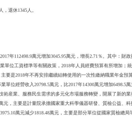
，退休1345人。
17年112498.9萬元增加3045.95萬元，增長2.71％。其中：財政撥款8
關事業單位工資標準等有關政策，2018年人員經費預算有所增加；統籌
12萬元，主要是2018年不再安排繼續結轉使用的一次性繳納職業年金預算；
中：事業單位經營收入20798.5萬元，比2017年14300萬元增加64
技術産業、服務民生需求的多元化市場服務轉變，開展了新的業
增加1400萬元，主要是計量院承擔國家重大科學儀器研發、質檢公益
17年3975.10萬元減少1818.48萬元，主要是部分單位從國家