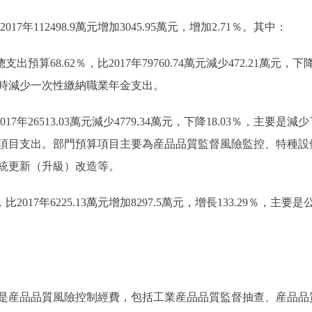
17年112498.9萬元增加3045.95萬元，增加2.71％。其中：
支出預算68.62％，比2017年79760.74萬元減少472.21萬
時減少一次性繳納職業年金支出。
2017年26513.03萬元減少4779.34萬元，下降18.03％，
項目支出。部門預算項目主要為産品品質監督風險監控、特種設
統更新（升級）改造等。
，比2017年6225.13萬元增加8297.5萬元，增長133.29％
産品品質風險控制經費，包括工業産品品質監督抽查、産品品