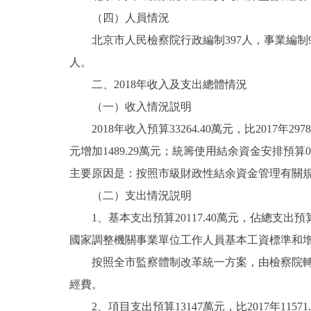
（四）人員情況
走進北京
北京市人民檢察院行政編制397人，事業編制9
北京概況
人。
二、2018年收入及支出總體情況
綠色北京
（一）收入情況説明
2018年收入預算33264.40萬元，比2017年29780
多語種
元增加1489.29萬元；統籌使用結余資金安排預算0萬元
ENGLISH
主要原因是：按照市級財政性結余資金管理有關規定
（二）支出情況説明
DEUTSCH
1、基本支出預算20117.40萬元，佔總支出預算60.
國家調整機關事業單位工作人員基本工資標準和增
ESPAÑOL
按照全市監察體制改革統一方案，由檢察院轉隸
經費。
ITALIANO
2、項目支出預算13147萬元，比2017年11571