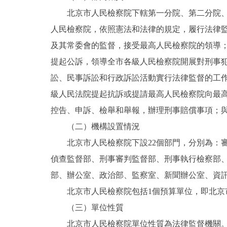
北京市人民檢察院下轄第一分院、第二分院、第
決策公開
人民檢察院，依照憲法和法律的規定，履行法律
及其常委會的監督，接受最高人民檢察院的領導
政務服務
提起公訴，領導全市各級人民檢察院開展對刑事
訟、民事訴訟和行政訴訟活動實行法律監督的工
個人服務
級人民法院提起抗訴或提請最高人民檢察院向最
便民服務
控告、申訴、檢舉和舉報，辦理刑事賠償事項；
（二）機構設置情況
仲介服務
北京市人民檢察院下設22個部門，分別為：審
偵查監督部、刑事審判監督部、刑事執行檢察部
政民互動
部、辦公室、政治部、監察室、新聞辦公室、資
12345網上接訴即辦
北京市人民檢察院包括1個預算單位，即北京
（三）單位性質
參與調查
北京市人民檢察院單位性質為法律監督機關