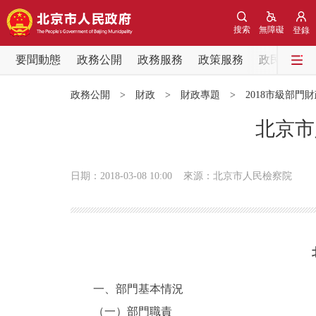
搜索
無障礙
登錄
要聞動態
政務公開
政務服務
政策服務
政民互動
要聞動態
政務公開
>
財政
>
財政專題
>
2018市級部門
黨中央精神
北京市
北京要聞
日期：2018-03-08 10:00
來源：北京市人民檢察院
各區熱點
政務公開
市領導
一、部門基本情況
（一）部門職責
政策兌現