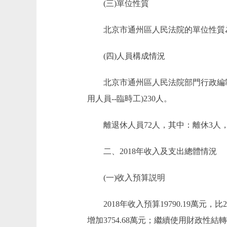
(三)單位性質
北京市通州區人民法院的單位性質為
(四)人員構成情況
北京市通州區人民法院部門行政編制30
用人員--臨時工)230人。
離退休人員72人，其中：離休3人，
二、2018年收入及支出總體情況
(一)收入預算説明
2018年收入預算19790.19萬元，比201
增加3754.68萬元；繼續使用財政性結轉資