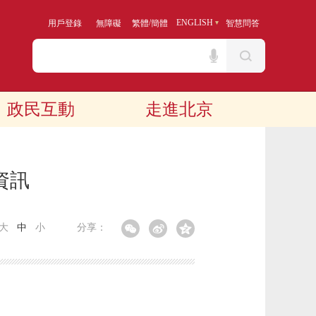
/
ENGLISH
用戶登錄
無障礙
繁體
簡體
智慧問答
政民互動
走進北京
資訊
大
中
小
分享：