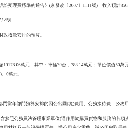
理費標準的通告》(京發改〔2007〕1111號)，收入預計8563
況説明
財政撥款安排的預算。
78.06萬元，其中：車輛39台，788.14萬元；單位價值50萬元
)、0萬元。
門當年部門預算安排的因公出國(境)費用、公務接待費、公務
參照公務員法管理事業單位)運作用於購買貨物和服務的各項
專用材料及一般設備購置費、辦公用房水電費、辦公用房取暖費