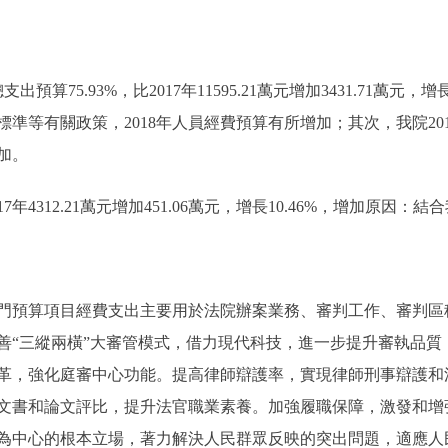
出預算75.93%，比2017年11595.21萬元增加3431.71萬
準等有關政策，2018年人員經費預算有所增加；其次，我院201
加。
17年4312.21萬元增加451.06萬元，增長10.46%，增加原
門預算項目經費支出主要用於法院辦案業務、審判工作、審判區
善“三縱兩橫”大審管模式，借力現代科技，進一步提升審執品質
革，強化庭審中心功能。提高律師辯護率，實現律師刑事辯護和
文書和論文評比，提升法官職業素養。加強履職保障，激發和增
為中心的根本立場，著力解決人民群眾反映的突出問題，適應人