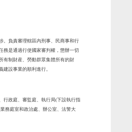
涉。負責審理轄區內刑事、民商事和行
任務是通過行使國家審判權，懲辦一切
所有制財産、勞動群眾集體所有的財
義建設事業的順利進行。
行政庭、審監庭、執行局(下設執行指
等業務庭室和政治處、辦公室、法警大