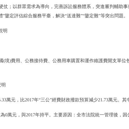
硬仗；以群眾需求為導向，完善訴訟服務體系，突進審判輔助事
體”鑒定評估綜合服務平臺，解決“送達難”“鑒定難”等突出問題。
説明
境)費用、公務接待費、公務用車購置和運作維護費開支單位包括
説明
33萬元，比2017年“三公”經費財政撥款預算減少21.73萬元。其
數為0萬元，與2017年持平。主要原因：全市法院統一管理後，