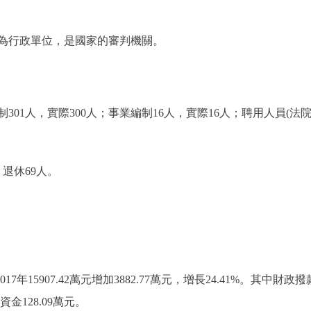
行政單位，是國家的審判機關。
1人，實際300人；事業編制16人，實際16人；聘用人員(
退休69人。
7年15907.42萬元增加3882.77萬元，增長24.41%。其中財政撥款19
金128.09萬元。