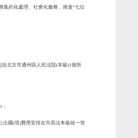
務集約化處理、社會化服務，推進“七位
北京市通州區人民法院(本級)1個所
中：
因公出國(境)費用安排在市高法本級統一管