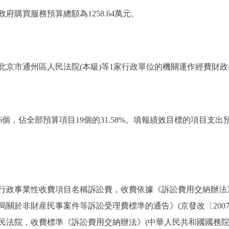
購買服務預算總額為1258.64萬元。
市通州區人民法院(本級)等1家行政單位的機關運作經費財政撥款
，佔全部預算項目19個的31.58%。填報績效目標的項目支出預算
政事業性收費項目名稱訴訟費，收費依據《訴訟費用交納辦法》(
關於非財産民事案件等訴訟受理費標準的通告》(京發改〔2007〕
法院，收費標準《訴訟費用交納辦法》(中華人民共和國國務院令