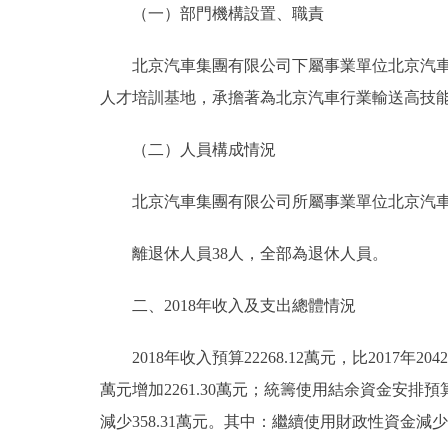
（一）部門機構設置、職責
決策公開
北京汽車集團有限公司下屬事業單位北京汽車技
人才培訓基地，承擔著為北京汽車行業輸送高技
政務服務
（二）人員構成情況
個人服務
北京汽車集團有限公司所屬事業單位北京汽車技師
便民服務
離退休人員38人，全部為退休人員。
仲介服務
二、2018年收入及支出總體情況
政民互動
2018年收入預算22268.12萬元，比2017年20428
12345網上接訴即辦
萬元增加2261.30萬元；統籌使用結余資金安排預算81.
減少358.31萬元。其中：繼續使用財政性資金減少
參與調查