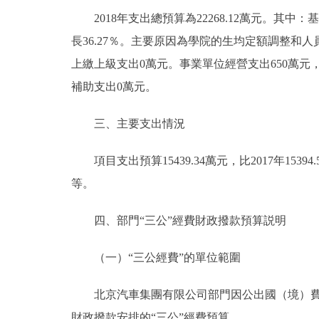
2018年支出總預算為22268.12萬元。其中：基本支
走進北京
長36.27％。主要原因為學院的生均定額調整和人員的晉級
北京概況
上繳上級支出0萬元。事業單位經營支出650萬元，
補助支出0萬元。
綠色北京
三、主要支出情況
多語種
項目支出預算15439.34萬元，比2017年1539
ENGLISH
等。
DEUTSCH
四、部門“三公”經費財政撥款預算説明
（一）“三公經費”的單位範圍
ESPAÑOL
北京汽車集團有限公司部門因公出國（境）費用
ITALIANO
財政撥款安排的“三公”經費預算。