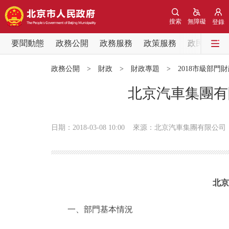
搜索
無障礙
登錄
要聞動態
政務公開
政務服務
政策服務
政民互動
要聞動態
政務公開
>
財政
>
財政專題
>
2018市級部門
黨中央精神
北京汽車集團有
北京要聞
日期：2018-03-08 10:00
來源：北京汽車集團有限公司
各區熱點
政務公開
北京
市領導
一、部門基本情況
政策兌現