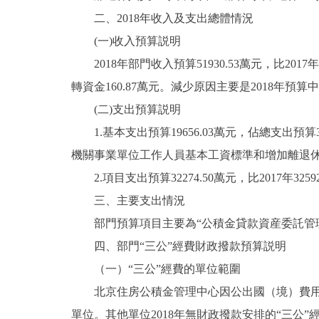
二、2018年收入及支出總體情況
走進北京
(一)收入預算説明
北京概況
2018年部門收入預算51930.53萬元，比2017年
轉資金160.87萬元。減少原因主要是2018
綠色北京
(二)支出預算説明
1.基本支出預算19656.03萬元，佔總支出預算37.
多語種
機關事業單位工作人員基本工資標準和增加離退
ENGLISH
2.項目支出預算32274.50萬元，比2017年32
三、主要支出情況
DEUTSCH
部門預算項目主要為“公積金貸款資産委託管理費
四、部門“三公”經費財政撥款預算説明
ESPAÑOL
（一）“三公”經費的單位範圍
北京住房公積金管理中心因公出國（境）費用、
ITALIANO
單位。其他單位2018年無財政撥款安排的“三公”