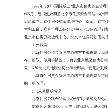
1992年，經《關於成立“北京市住房資金管理中心
決策公開
年5月，經《關於調整北京市住房資金管理中心管
組建成立北京住房公積金管理中心，保留北京市住
政務服務
室和工會；垂直管理20個分支機構（18個管理
北京市住房貸款擔保中心、北京市住房貸款個人
個人服務
主要職責：
便民服務
北京住房公積金管理中心的主要職責是：1.編
存、提取、使用等情況；3.負責北京地區住房公積
仲介服務
還；6.編制北京地區住房公積金歸集、使用計劃
北京市住房資金管理中心的主要職責是受市政府
政民互動
貼）的管理。
12345網上接訴即辦
(二)人員構成情況
北京住房公積金管理中心部門事業編制589人，實
參與調查
離退休人員134人，其中：離休0人，退休134