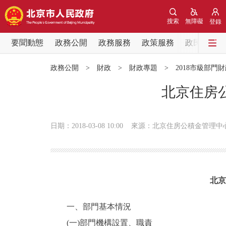
搜索
無障礙
登錄
要聞動態
政務公開
政務服務
政策服務
政民互動
要聞動態
政務公開
>
財政
>
財政專題
>
2018市級部門
黨中央精神
北京住房公
北京要聞
日期：2018-03-08 10:00
來源：北京住房公積金管理中
各區熱點
政務公開
北京
市領導
一、部門基本情況
(一)部門機構設置、職責
政策兌現