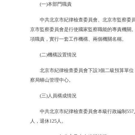
(一)本部門職責
決策公開
中共北京市紀律檢查委員會、北京市監察委員會
京市監察委員會是行使國家監察職能的專責機關
政務服務
項職責，實行一套工作機構、兩個機關名稱。
個人服務
(二)機構設置情況
便民服務
北京市紀律檢查委員會下設3個二級預算單位，
察局蟒山管理中心。
仲介服務
(三)人員構成情況
政民互動
中共北京市紀律檢查委員會本級行政編制557人，
12345網上接訴即辦
人，退休125人。
參與調查