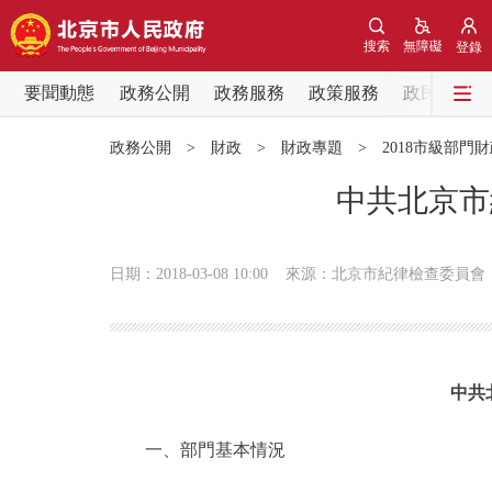
搜索
無障礙
登錄
要聞動態
政務公開
政務服務
政策服務
政民互動
要聞動態
政務公開
>
財政
>
財政專題
>
2018市級部門
黨中央精神
中共北京市
北京要聞
日期：2018-03-08 10:00
來源：北京市紀律檢查委員會
各區熱點
政務公開
中共
市領導
一、部門基本情況
政策兌現