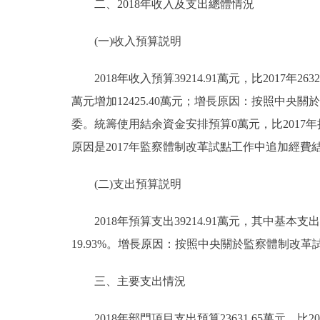
二、2018年收入及支出總體情況
走進北京
(一)收入預算説明
北京概況
2018年收入預算39214.91萬元，比2017年26327
萬元增加12425.40萬元；增長原因：按照中
綠色北京
委。統籌使用結余資金安排預算0萬元，比2017年持平；
多語種
原因是2017年監察體制改革試點工作中追加經費結
ENGLISH
(二)支出預算説明
DEUTSCH
2018年預算支出39214.91萬元，其中基本支出預算1
19.93%。增長原因：按照中央關於監察體制
ESPAÑOL
三、主要支出情況
ITALIANO
2018年部門項目支出預算23631.65萬元，比20