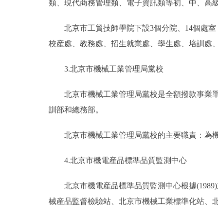
類、現代商務管理類、電子資訊類等初、中、高
走進北京
北京市工貿技師學院下設3個分院、14個處室
北京概況
校産處、教務處、招生就業處、學生處、培訓處
3.北京市機械工業管理局黨校
綠色北京
北京市機械工業管理局黨校是全額撥款事業單位
多語種
訓部和總務部。
ENGLISH
北京市機械工業管理局黨校的主要職責：為機
DEUTSCH
4.北京市機電産品標準品質監測中心
ESPAÑOL
北京市機電産品標準品質監測中心根據(1989)
械産品監督檢驗站、北京市機械工業標準化站、
ITALIANO