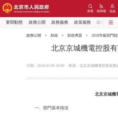
搜索
無障礙
登錄
要聞動態
政務公開
政務服務
政策服務
政民互動
要聞動態
政務公開
>
財政
>
財政專題
>
2018市級部門
黨中央精神
北京京城機電控股有
北京要聞
日期：2018-03-08 10:00
來源：北京京城機電控股有限
各區熱點
政務公開
北京京城機
市領導
一、部門基本情況
政策兌現