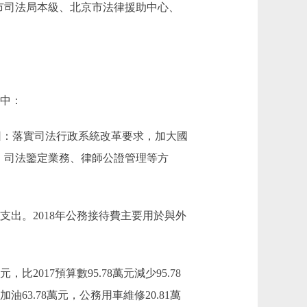
市司法局本級、北京市法律援助中心、
其中：
主要原因：落實司法行政系統改革要求，加大國
務、司法鑒定業務、律師公證管理等方
支出。2018年公務接待費主要用於與外
2017預算數95.78萬元減少95.78
63.78萬元，公務用車維修20.81萬