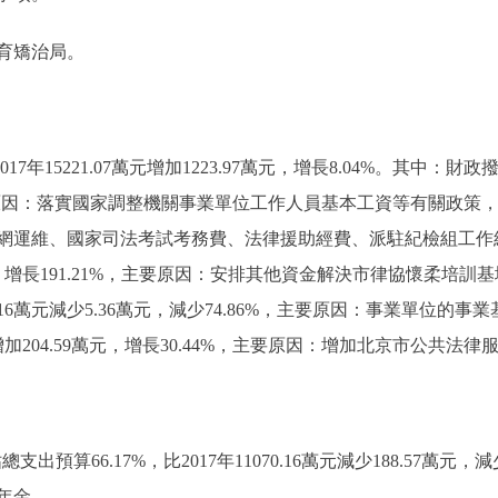
育矯治局。
7年15221.07萬元增加1223.97萬元，增長8.04%。其中：財政撥款15
，主要原因：落實國家調整機關事業單位工作人員基本工資等有關政策
運維、國家司法考試考務費、法律援助經費、派駐紀檢組工作經費
08萬元，增長191.21%，主要原因：安排其他資金解決市律協懷柔
7.16萬元減少5.36萬元，減少74.86%，主要原因：事業單位
02萬元增加204.59萬元，增長30.44%，主要原因：增加北京市公共
支出預算66.17%，比2017年11070.16萬元減少188.57萬元，
業年金。