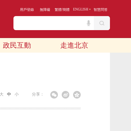
/
ENGLISH
用戶登錄
無障礙
繁體
簡體
智慧問答
政民互動
走進北京
大
中
小
分享：