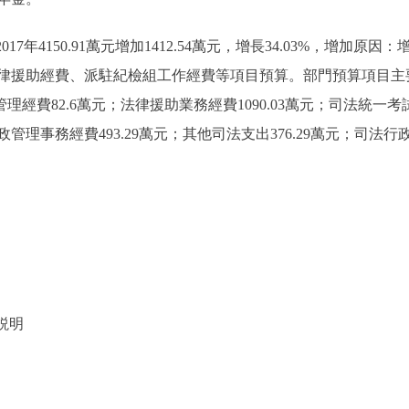
017年4150.91萬元增加1412.54萬元，增長34.03%，增
援助經費、派駐紀檢組工作經費等項目預算。部門預算項目主要為
理經費82.6萬元；法律援助業務經費1090.03萬元；司法統一考試
理事務經費493.29萬元；其他司法支出376.29萬元；司法行政培
説明