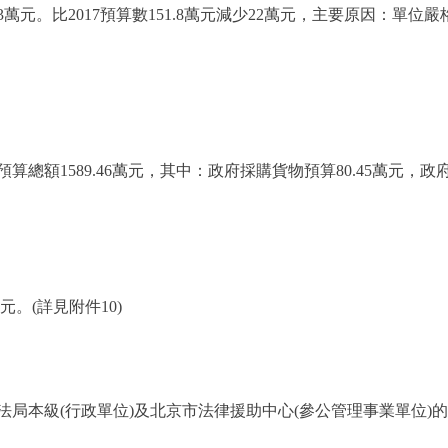
.73萬元。比2017預算數151.8萬元減少22萬元，主要原因：
總額1589.46萬元，其中：政府採購貨物預算80.45萬元，
。(詳見附件10)
本級(行政單位)及北京市法律援助中心(參公管理事業單位)的機關