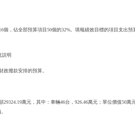
個，佔全部預算項目50個的32%。填報績效目標的項目支出預算2
況説明
財政撥款安排的預算。
24.19萬元，其中：車輛46台，926.46萬元；單位價值50萬元以
備。