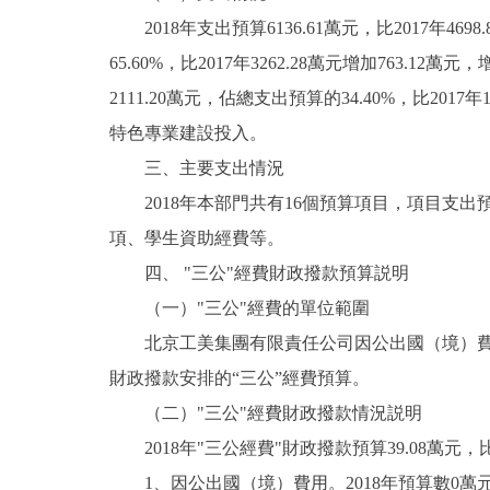
2018年支出預算6136.61萬元，比2017年469
走進北京
65.60%，比2017年3262.28萬元增加763
北京概況
2111.20萬元，佔總支出預算的34.40%，比201
特色專業建設投入。
綠色北京
三、主要支出情況
2018年本部門共有16個預算項目，項目支出預
多語種
項、學生資助經費等。
ENGLISH
四、 "三公"經費財政撥款預算説明
（一）"三公"經費的單位範圍
DEUTSCH
北京工美集團有限責任公司因公出國（境）費用
財政撥款安排的“三公”經費預算。
ESPAÑOL
（二）"三公"經費財政撥款情況説明
2018年"三公經費"財政撥款預算39.08萬元，
ITALIANO
1、因公出國（境）費用。2018年預算數0萬元