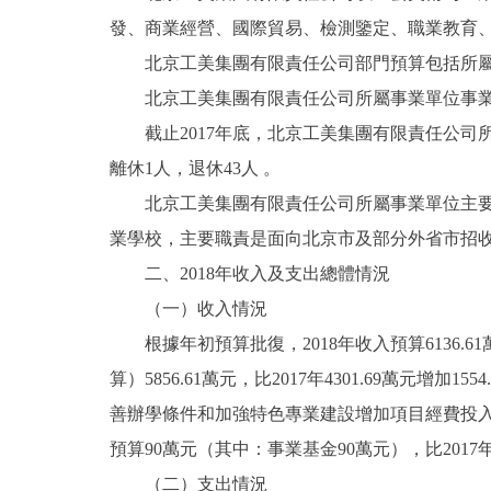
發、商業經營、國際貿易、檢測鑒定、職業教育
決策公開
北京工美集團有限責任公司部門預算包括所屬事
北京工美集團有限責任公司所屬事業單位事業
政務服務
截止2017年底，北京工美集團有限責任公司所屬事
離休1人，退休43人 。
個人服務
北京工美集團有限責任公司所屬事業單位主要職
便民服務
業學校，主要職責是面向北京市及部分外省市招
二、2018年收入及支出總體情況
仲介服務
（一）收入情況
根據年初預算批復，2018年收入預算6136.61萬元
政民互動
算）5856.61萬元，比2017年4301.69萬
12345網上接訴即辦
善辦學條件和加強特色專業建設增加項目經費投入；
預算90萬元（其中：事業基金90萬元），比2017年
參與調查
（二）支出情況