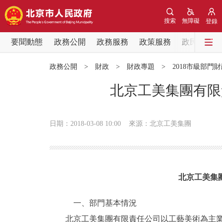
搜索
無障礙
登錄
要聞動態
政務公開
政務服務
政策服務
政民互動
要聞動態
政務公開
>
財政
>
財政專題
>
2018市級部門
黨中央精神
北京工美集團有限
北京要聞
日期：2018-03-08 10:00
來源：北京工美集團
各區熱點
政務公開
北京工美集
市領導
一、部門基本情況
北京工美集團有限責任公司以工藝美術為主業，
政策兌現