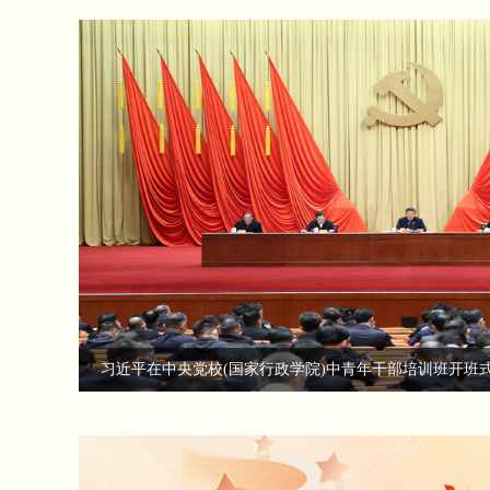
平发表重要讲话 李克强栗战书汪洋赵乐际韩正出席 王沪宁主持