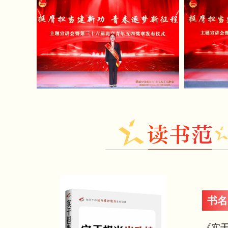
育大家谈（五）
市直机关青年干部对
书名
人民共和国国民
《实