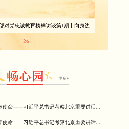
市直机关青年干部对党忠诚教育榜样访谈第1期丨向身边的榜样学习！
学思践悟担
2
/5
更多+
春使命——习近平总书记考察北京重要讲话...
书名
春使命——习近平总书记考察北京重要讲话...
红军长征故事》