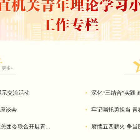
更多+
展示交流活动
深化“三结合”实践
人座谈会
牢记嘱托勇担当 青
团委联合开展青...
赓续五四薪火 争