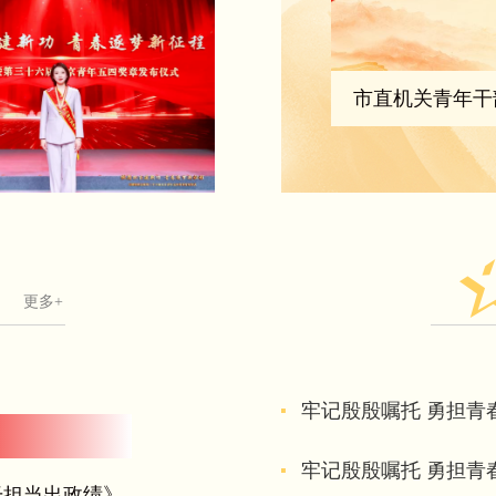
党忠诚教育榜样访谈第2期
更多+
牢记殷殷嘱托 勇担青
牢记殷殷嘱托 勇担青
干担当出政绩》
《