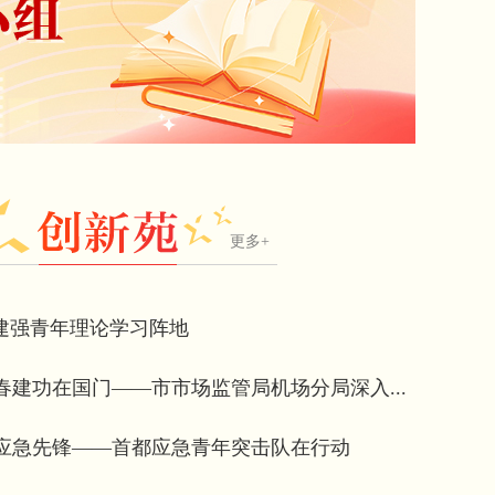
更多+
 建强青年理论学习阵地
春建功在国门——市市场监管局机场分局深入...
当应急先锋——首都应急青年突击队在行动