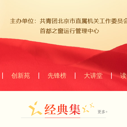
创新苑
先锋榜
大讲堂
读
更多+