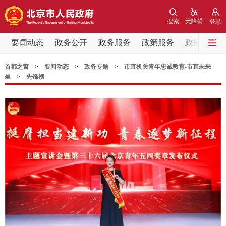
网站地图
搜索
无障碍
登录
要闻动态
政务公开
政务服务
政策服务
政民互动
要闻动态
首都之窗
>
要闻动态
>
政务专题
>
市直机关青年忠诚教育-市直未来
党中央精神
国务院信息
中央部委动态
呈
>
先锋榜
北京要闻
会议信息
部门动态
各区热点
政务公开
市领导
机构职能
政策服务
政策兑现
政策解读
回应关切