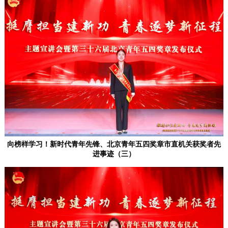
走进北京
北京概况
十六区概览
人文北京
绿色北京
图说北京
视频北京
多语种
한국어
ENGLISH
日本語
向榜样学习！新时代青年先锋、北京青年五四奖章市直机关获奖者先
进事迹（三）
DEUTSCH
FRANÇAIS
РУССКИЙ ЯЗЫК
العربية
ESPAÑOL
PORTUGUÊS
ITALIANO