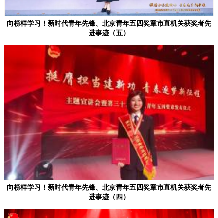
向榜样学习！新时代青年先锋、北京青年五四奖章市直机关获奖者先
决策公开
专题公开
进事迹（五）
政务服务
个人服务
法人服务
部门服务
便民服务
利企服务
投资项目
中介服务
阳光政务
政民互动
12345网上接诉即办
我要咨询
我要建议
向榜样学习！新时代青年先锋、北京青年五四奖章市直机关获奖者先
进事迹（四）
参与调查
在线访谈
图说互动