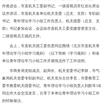
作推进会，市直机关工委副书记、一级巡视员常红岩出席会
决策公开
专题公开
议并讲话，市直机关各单位机关党委（总支、支部）专职副
政务服务
书记、青年理论学习小组工作负责人、机关团委（总支、支
部）书记参加会议，会议由市直机关工委党建督查室主任、
个人服务
法人服务
部门服务
二级巡视员王德武主持。
便民服务
利企服务
投资项目
会上，市直机关团工委负责同志围绕《北京市直机关青
年理论学习小组学习规则》（以下简称《学习规则》）和各
中介服务
阳光政务
单位青年理论学习小组工作开展情况作了工作说明。
政民互动
市商务局党组成员、副局长、机关党委书记李轶，市气
象局机关党委专职副书记、机关党办主任李竞，市委教育工
12345网上接诉即办
我要咨询
我要建议
委市教委机关团委书记、青年理论学习小组负责人刘默等3名
同志作大会交流发言，分享了本单位青年理论学习小组工作
参与调查
在线访谈
图说互动
的经验做法。