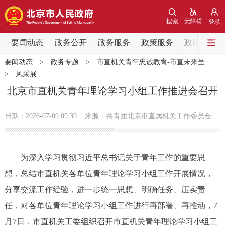
网站地图
搜索
无障碍
登录
要闻动态
要闻动态
政务公开
政务服务
政策服务
政民互动
要闻动态
>
政务专题
>
市直机关青年忠诚教育-市直未来呈
党中央精神
国务院信息
中央部委动态
>
风采展
北京市直机关青年理论学习小组工作推进会召开
北京要闻
会议信息
部门动态
日期：2026-07-09 09:30
来源：共青团北京市直属机关工作委员会
各区热点
政务公开
为深入学习贯彻习近平总书记关于青年工作的重要思
想，总结市直机关各单位青年理论学习小组工作开展情况，
市领导
机构职能
政策服务
分享交流工作经验，进一步统一思想、明确任务、压实责
任，对各单位青年理论学习小组工作进行再部署、再推动，7
政策兑现
政策解读
回应关切
月7日，市直机关工委组织召开市直机关青年理论学习小组工