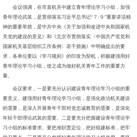
走进北京
会议强调，在市直机关中建立青年理论学习小组，加强
青年理论武装，是贯彻落实习近平总书记“７·９”重要讲话精
北京概况
十六区概览
人文北京
神的重要举措，是中共中央《关于加强和改进中央和国家机
关党的建设的意见》和《北京市贯彻落实〈中国共产党党和
绿色北京
图说北京
视频北京
国家机关基层组织工作条例〉若干措施》中明确提出的要
多语种
求，各单位要以《学习规则》的印发为契机，积极建强用好
青年理论学习小组，使之成为做好机关青年工作的重要力
ENGLISH
한국어
日本語
量。
DEUTSCH
FRANÇAIS
РУССКИЙ ЯЗЫК
会议要求，一是要充分认识建设青年理论学习小组的重
要意义。建强用好青年理论学习小组，是强化政治机关建设
ESPAÑOL
العربية
PORTUGUÊS
的需要，是深入开展青年干部对党忠诚教育的需要，是深化
年轻干部理论武装的需要。二是要充分把握建设青年理论学
ITALIANO
习小组的标准要求。要把准职责定位，把好组建标准，把牢