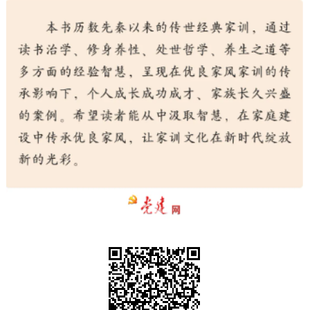
走进北京
北京概况
十六区概览
人文北京
绿色北京
图说北京
视频北京
多语种
ENGLISH
한국어
日本語
DEUTSCH
FRANÇAIS
РУССКИЙ ЯЗЫК
ESPAÑOL
العربية
PORTUGUÊS
ITALIANO