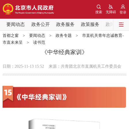
网站地图
搜索
无障碍
登录
要闻动态
要闻动态
政务公开
政务服务
政策服务
政民互动
首都之窗
>
要闻动态
>
政务专题
>
市直机关青年忠诚教育-
党中央精神
国务院信息
中央部委动态
市直未来呈
>
读书范
《中华经典家训》
北京要闻
会议信息
部门动态
日期：2025-11-13 15:52
来源：共青团北京市直属机关工作委员会
各区热点
政务公开
市领导
机构职能
政策服务
政策兑现
政策解读
回应关切