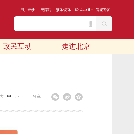
/
ENGLISH
用户登录
无障碍
繁体
简体
智能问答
政民互动
走进北京
大
中
小
分享：