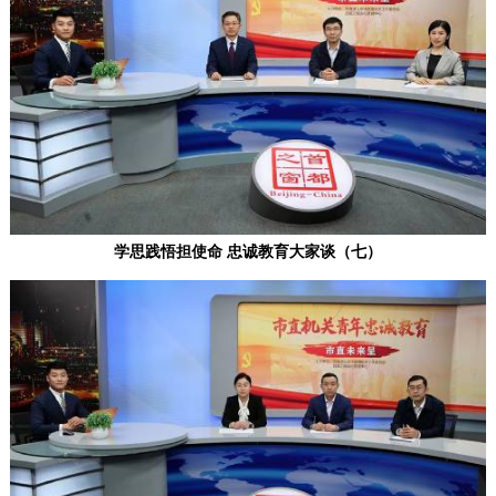
走进北京
北京概况
十六区概览
人文北京
绿色北京
图说北京
视频北京
多语种
学思践悟担使命 忠诚教育大家谈（七）
한국어
ENGLISH
日本語
DEUTSCH
FRANÇAIS
РУССКИЙ ЯЗЫК
العربية
ESPAÑOL
PORTUGUÊS
ITALIANO