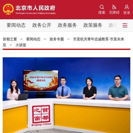
网站地图
搜索
无障碍
登录
要闻动态
政务公开
政务服务
政策服务
政民互动
要闻动态
首都之窗
>
要闻动态
>
政务专题
>
市直机关青年忠诚教育-市直未来
党中央精神
国务院信息
中央部委动态
呈
>
大讲堂
北京要闻
会议信息
部门动态
各区热点
政务公开
市领导
机构职能
政策服务
政策兑现
政策解读
回应关切