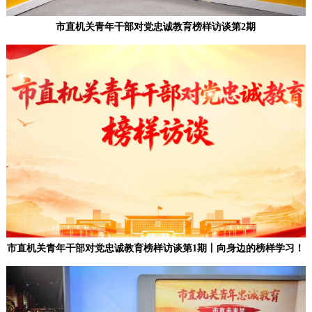
市直机关青年干部对党忠诚教育榜样访谈第2期
决策公开
专题公开
政务服务
个人服务
法人服务
部门服务
便民服务
利企服务
投资项目
中介服务
阳光政务
政民互动
市直机关青年干部对党忠诚教育榜样访谈第1期丨向身边的榜样学习！
12345网上接诉即办
我要咨询
我要建议
参与调查
在线访谈
图说互动