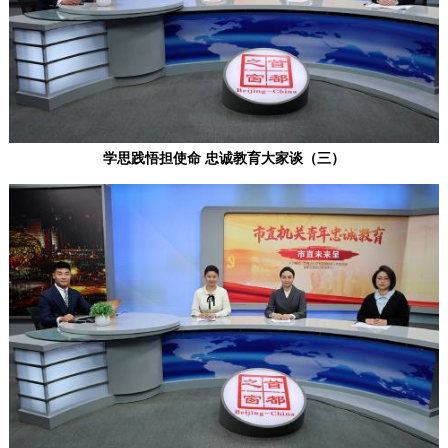
学思践悟担使命 忠诚教育大家谈（三）