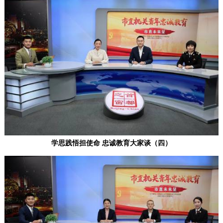
学思践悟担使命 忠诚教育大家谈（四）