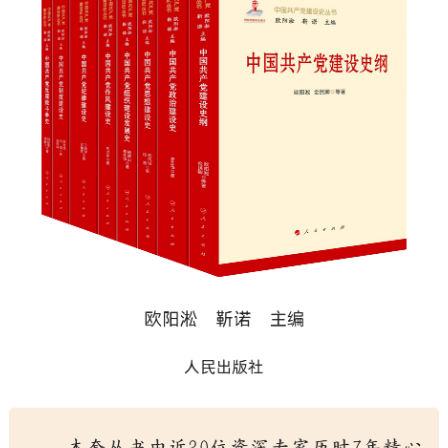
决策公开
专题公开
政务服务
个人服务
法人服务
部门服务
便民服务
利企服务
投资项目
中介服务
阳光政务
政民互动
12345网上接诉即办
我要咨询
我要建议
参与调查
在线访谈
图说互动