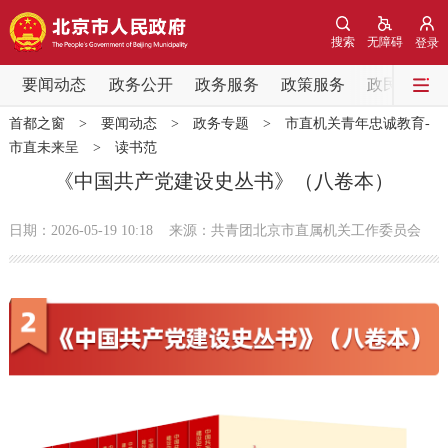
网站地图
搜索
无障碍
登录
要闻动态
要闻动态
政务公开
政务服务
政策服务
政民互动
首都之窗
>
要闻动态
>
政务专题
>
市直机关青年忠诚教育-
党中央精神
国务院信息
中央部委动态
市直未来呈
>
读书范
《中国共产党建设史丛书》（八卷本）
北京要闻
会议信息
部门动态
日期：2026-05-19 10:18
来源：共青团北京市直属机关工作委员会
各区热点
政务公开
市领导
机构职能
政策服务
政策兑现
政策解读
回应关切