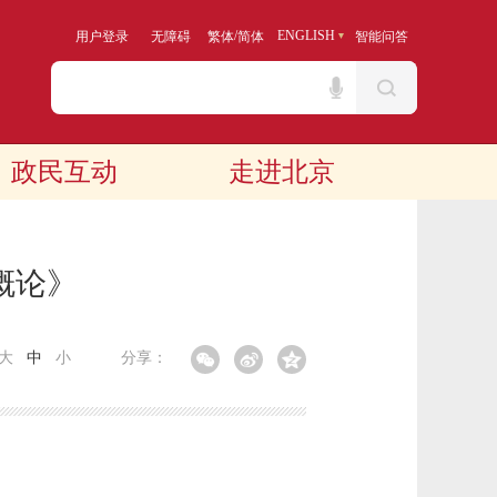
/
ENGLISH
用户登录
无障碍
繁体
简体
智能问答
政民互动
走进北京
概论》
大
中
小
分享：