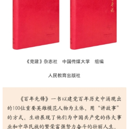
决策公开
专题公开
政务服务
个人服务
法人服务
部门服务
便民服务
利企服务
投资项目
中介服务
阳光政务
政民互动
12345网上接诉即办
我要咨询
我要建议
参与调查
在线访谈
图说互动