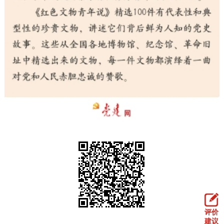
走进北京
北京概况
十六区概览
人文北京
绿色北京
图说北京
视频北京
多语种
ENGLISH
한국어
日本語
DEUTSCH
FRANÇAIS
РУССКИЙ ЯЗЫК
ESPAÑOL
العربية
PORTUGUÊS
ITALIANO
评价
建议