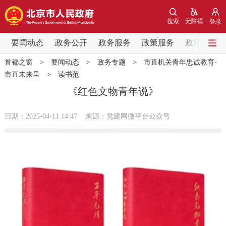
网站地图
搜索
无障碍
登录
要闻动态
要闻动态
政务公开
政务服务
政策服务
政民互动
首都之窗
>
要闻动态
>
政务专题
>
市直机关青年忠诚教育-
党中央精神
国务院信息
中央部委动态
市直未来呈
>
读书范
《红色文物青年说》
北京要闻
会议信息
部门动态
日期：2025-04-11 14:47
来源：党建网微平台公众号
各区热点
政务公开
市领导
机构职能
政策服务
政策兑现
政策解读
回应关切