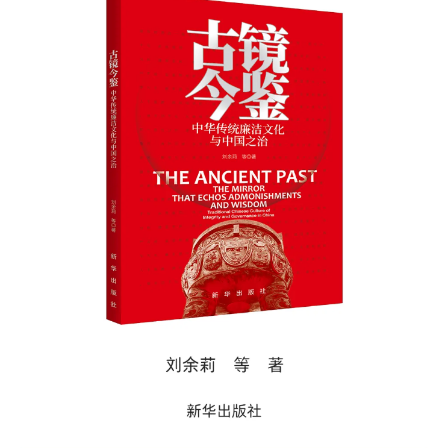
决策公开
专题公开
政务服务
个人服务
法人服务
部门服务
便民服务
利企服务
投资项目
中介服务
阳光政务
政民互动
12345网上接诉即办
我要咨询
我要建议
参与调查
在线访谈
图说互动