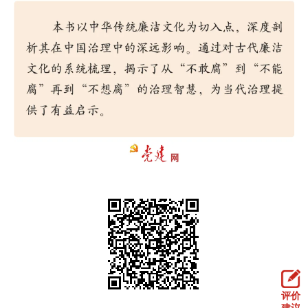
走进北京
北京概况
十六区概览
人文北京
绿色北京
图说北京
视频北京
多语种
ENGLISH
한국어
日本語
DEUTSCH
FRANÇAIS
РУССКИЙ ЯЗЫК
ESPAÑOL
العربية
PORTUGUÊS
ITALIANO
评价