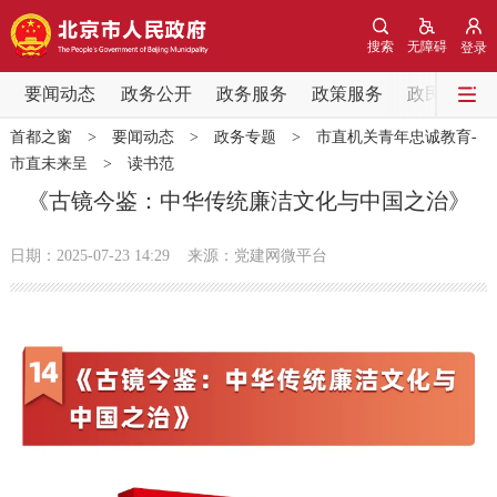
网站地图
搜索
无障碍
登录
要闻动态
要闻动态
政务公开
政务服务
政策服务
政民互动
首都之窗
>
要闻动态
>
政务专题
>
市直机关青年忠诚教育-
党中央精神
国务院信息
中央部委动态
市直未来呈
>
读书范
《古镜今鉴：中华传统廉洁文化与中国之治》
北京要闻
会议信息
部门动态
日期：2025-07-23 14:29
来源：党建网微平台
各区热点
政务公开
市领导
机构职能
政策服务
政策兑现
政策解读
回应关切